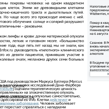
сеяны покровы человека: на одном квадратном
Налоговые л
щих клеток. Этими же древовидными клетками
предложены
дочно-кишечного тракта и дыхательных путей.
Wildberries,
. Но чаще всего это происходит именно с ней.
тового облучения: солнце и солярий разрушают
Пожар в ква
 атипичными – раковыми.
причиной ин
Нижневартов
на 6 августа
оком лимфы и крови: дочки материнской опухоли
стях, легких и головном мозге. «Большинство
Сазанов: В 
ие года, еще пять лет назад мы не знали, как
вновь начал
Infox.ru руководитель «пилотного» клинического
эксперимент
алкоголя
ного из девяти пациентов, принявших участие в
ухолевые очаги; меланома других семи больных
В Госдуме п
уголовные н
вымогательс
Башкирия ув
США под руководством Маркуса Батлера (Marcus
на 70%
тута онкологических исследований Дана-Фарбера
stazah_v.phtml"
nstitute
) оценили терапевтическую ценность
В Тюмени пр
атравленных» на злокачественную опухоль.
аттракционе
умеет справляться с опухолью самостоятельно,
xfMdmxMX6iqw2.jpg"
парке
 дрессировки ex vivo. Клетки
действуют
и
оявлении заболевания
. Человек заболевает
тет перестает справляться с нападками
В Подмосков