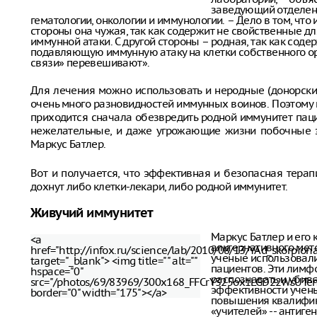
заведующий отделен
гематологии, онкологии и иммунологии. – Дело в том, что
стороны она чужая, так как содержит не свойственные д
иммунной атаки. С другой стороны – родная, так как сод
подавляющую иммунную атаку на клетки собственного ор
связи» перевешивают».
Для лечения можно использовать и неродные (донорские
очень много разновидностей иммунных воинов. Поэтому
приходится сначала обезвредить родной иммунитет паци
нежелательные, и даже угрожающие жизни побочные эф
Маркус Батлер.
Вот и получается, что эффективная и безопасная терапи
дохнут либо клетки-лекари, либо родной иммунитет.
Живучий иммунитет
Маркус Батлер и его
<a
альтернативного мет
href="http://infox.ru/science/lab/2010/08/13/YAd_skorpion
ученые использовали
target="_blank"> <img title="" alt=""
пациентов. Эти лимф
hspace="0"
распознавать и убив
src="/photos/69/83969/300x168_FFCrY325ox1LGD22WsUTe
эффективности учены
border="0" width="175"></a>
повышения квалифика
«учителей» -- антиге