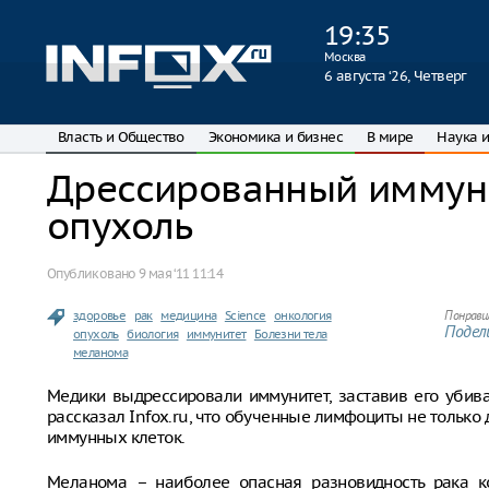
19
:
35
Москва
6 августа ‘26, Четверг
Власть и Общество
Экономика и бизнес
В мире
Наука и
Дрессированный иммуни
опухоль
Опубликовано
9 мая ‘11 11:14
здоровье
рак
медицина
Science
онкология
Понрави
Подели
опухоль
биология
иммунитет
Болезни тела
меланома
Медики выдрессировали иммунитет, заставив его убива
рассказал Infox.ru, что обученные лимфоциты не только 
иммунных клеток.
Меланома – наиболее опасная разновидность рака ко