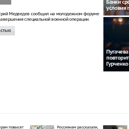
Банки ср
условия 
итрий Медведев сообщил на молодежном форуме
е завершения специальной военной операции.
остью
Пугачева
повторит
Гурченко
ерам повысят
Россиянам рассказали,