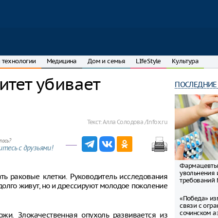
 технологии
Медицина
Дом и семья
LIfeStyle
Культура
тет убивает
ПОСЛЕДНИЕ
Текст:
Алла Солодова /Infox.ru
лось?
тесь с друзьями!
Фармацевты
увольнения 
ть раковые клетки. Руководитель исследования
требований
долго живут, но и дрессируют молодое поколение
«Победа» из
связи с огр
сочинском а
жи. Злокачественная опухоль развивается из