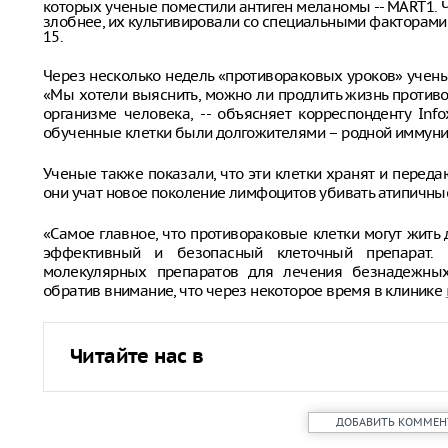
которых ученые поместили антиген меланомы -- MART1. 
злобнее, их культивировали со специальными факторами ро
15.
Через несколько недель «противораковых уроков» учены
«Мы хотели выяснить, можно ли продлить жизнь противора
организме человека, -- объясняет корреспонденту Inf
обученные клетки были долгожителями – родной иммунит
Ученые также показали, что эти клетки хранят и переда
они учат новое поколение лимфоцитов убивать атипичные
«Самое главное, что противораковые клетки могут жить д
эффективный и безопасный клеточный препарат.
молекулярных препаратов для лечения безнадежных 
обратив внимание, что через некоторое время в клинике
Читайте нас в
ДОБАВИТЬ КОММЕН