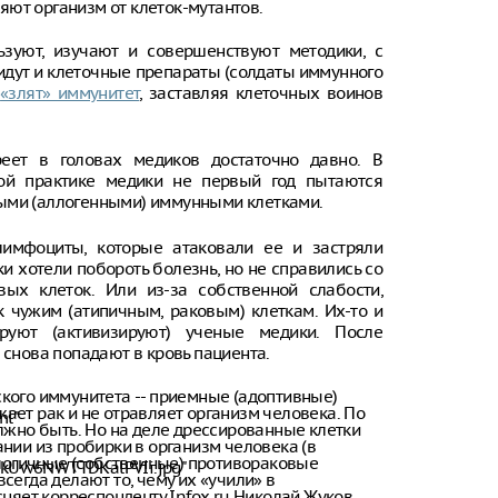
ют организм от клеток-мутантов.
погибшей пр
осталось тро
зуют, изучают и совершенствуют методики, с
В Москве ко
идут и клеточные препараты (солдаты иммунного
квартир уме
е
«злят» иммунитет
, заставляя клеточных воинов
на 30%
В МИД Росси
еет в головах медиков достаточно давно. В
Украина не 
восстановле
ной практике медики не первый год пытаются
связей
выми (аллогенными) иммунными клетками.
Краснодарск
имфоциты, которые атаковали ее и застряли
края стали 
ки хотели побороть болезнь, но не справились со
области нау
туризма
вых клеток. Или из-за собственной слабости,
 чужим (атипичным, раковым) клеткам. Их-то и
руют (активизируют) ученые медики. После
 снова попадают в кровь пациента.
кого иммунитета -- приемные (адоптивные)
ает рак и не отравляет организм человека. По
ml"
олжно быть. Но на деле дрессированные клетки
нии из пробирки в организм человека (в
тологичные (собственные) противораковые
1kUw6NWTTDKalPVIi.jpg"
сегда делают то, чему их «учили» в
сняет корреспонденту Infox.ru Николай Жуков,