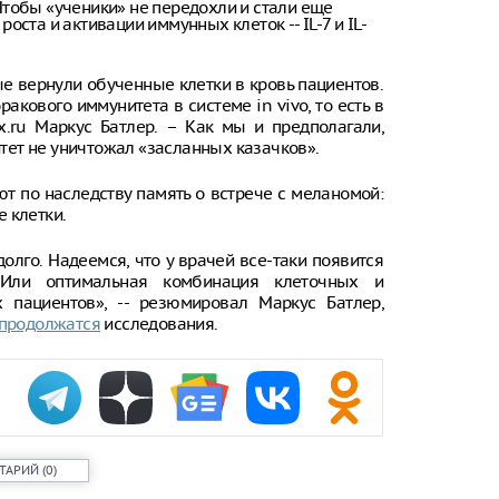
Чтобы «ученики» не передохли и стали еще
ста и активации иммунных клеток -- IL-7 и IL-
е вернули обученные клетки в кровь пациентов.
кового иммунитета в системе in vivo, то есть в
ox.ru Маркус Батлер. – Как мы и предполагали,
ет не уничтожал «засланных казачков».
ют по наследству память о встрече с меланомой:
 клетки.
олго. Надеемся, что у врачей все-таки появится
 Или оптимальная комбинация клеточных и
пациентов», -- резюмировал Маркус Батлер,
продолжатся
исследования.
ТАРИЙ
(
0
)