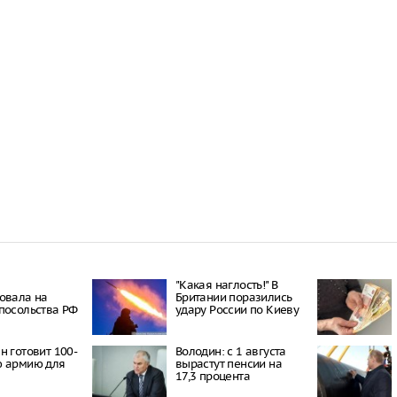
"Какая наглость!" В
овала на
Британии поразились
посольства РФ
удару России по Киеву
н готовит 100-
Володин: с 1 августа
ю армию для
вырастут пенсии на
17,3 процента