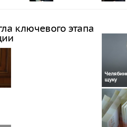
гла ключевого этапа
ции
Челябине
щуку