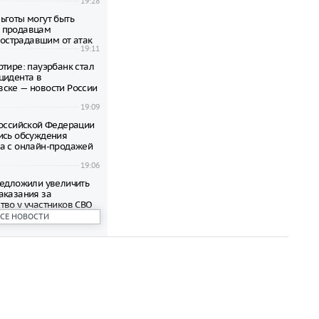
19:28
ьготы могут быть
 продавцам
 пострадавшим от атак
19:11
ртире: пауэрбанк стал
цидента в
ске — новости России
19:09
Российской Федерации
ись обсуждения
а с онлайн-продажей
19:06
редложили увеличить
аказания за
тво у участников СВО
19:03
ВСЕ НОВОСТИ
еличила экспорт зерна
19:00
оизошел инцидент на
 в развлекательном
17:39
ье у женщины,