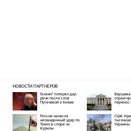
НОВОСТИ ПАРТНЕРОВ
Галкин* потерял дар
Варшава
речи после слов
отреагир
Пугачевой о Киеве
перенос 
Россия нанесла
США: Ира
неожиданный удар по
тысячну
Токио в споре за
Украины
Курилы