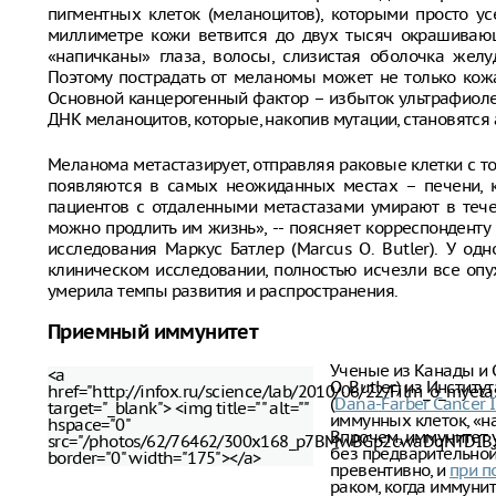
пигментных клеток (меланоцитов), которыми просто у
миллиметре кожи ветвится до двух тысяч окрашиваю
«напичканы» глаза, волосы, слизистая оболочка желу
Поэтому пострадать от меланомы может не только кожа
Основной канцерогенный фактор – избыток ультрафиоле
ДНК меланоцитов, которые, накопив мутации, становятся
Меланома метастазирует, отправляя раковые клетки с т
появляются в самых неожиданных местах – печени, ко
пациентов с отдаленными метастазами умирают в течен
можно продлить им жизнь», -- поясняет корреспонденту 
исследования Маркус Батлер (Marcus O. Butler). У од
клиническом исследовании, полностью исчезли все оп
умерила темпы развития и распространения.
Приемный иммунитет
Ученые из Канады и 
<a
O. Butler) из Инсти
href="http://infox.ru/science/lab/2010/06/22/Film_o_myeta
(
Dana-Farber Cancer I
target="_blank"> <img title="" alt=""
иммунных клеток, «н
hspace="0"
Впрочем, иммунитет 
src="/photos/62/76462/300x168_p7BMwBGp2cwaDqNTDIB
без предварительной
border="0" width="175"></a>
превентивно, и
при п
раком, когда иммуни