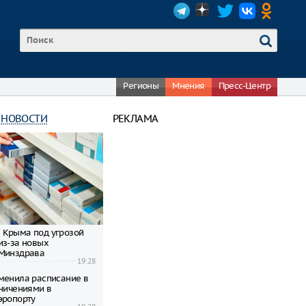
Регионы
Мнения
Пресс-Центр
 НОВОСТИ
РЕКЛАМА
 Крыма под угрозой
из-за новых
 Минздрава
19:28
менила расписание в
аничениями в
эропорту