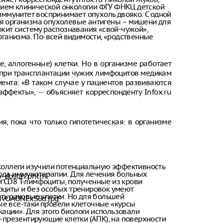
ием клинической онкологии ФГУ ФНКЦ детской
 иммунитет воспринимает опухоль двояко. С одной
ля организма опухолевые антигены – мишени для
ержит систему распознавания «свой-чужой»,
ганизма. По-всей видимости, «родственные
, аллогенные) клетки. Но в организме работает
 при трансплантации чужих лимфоцитов медикам
ента: «В таком случае у пациентов развиваются
фекты», -- объясняет корреспонденту Infox.ru
я, пока что только гипотетическая: в организме
 коллеги изучили потенциальную эффективность
ода иммунотерапии. Для лечения больных
a_dostav.phtml"
 CD8 Т-лимфоциты, полученные из крови
оциты и без особых тренировок умеют
ать раковые клетки. Но для большей
hvOAONExS6d.jpg"
е все-таки провели клеточные «курсы
ции». Для этого биологи использовали
н-презентирующие клетки (АПК), на поверхности