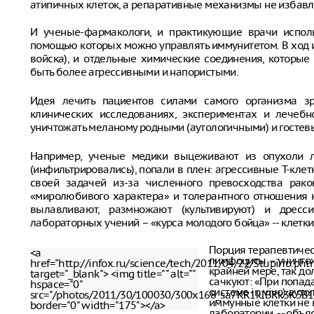
атипичных клеток, а репаративные механизмы не избавля
И ученые-фармакологи, и практикующие врачи исполь
помощью которых можно управлять иммунитетом. В ход 
войска), и отдельные химические соединения, которы
быть более агрессивными и напористыми.
Идея лечить пациентов силами самого организма зр
клинических исследованиях, экспериментах и лечеб
уничтожать меланому родными (аутологичными) и госте
Например, ученые медики выцеживают из опухоли л
(инфильтрировались), попали в плен: агрессивные Т-клет
своей задачей из-за численного превосходства рако
«миролюбивого характера» и толерантного отношения к
вылавливают, размножают (культивируют) и дресси
лабораторных учений – «курса молодого бойца» -- клетки
Порция терапевтичес
<a
лимфоциты – уничтож
href="http://infox.ru/science/tech/2011/04/22/Stupino.pht
крайней мере, так д
target="_blank"> <img title="" alt=""
сачкуют: «При попада
hspace="0"
системе in vivo) ау
src="/photos/2011/30/100030/300x168_sa7KR1kIBRk3K5B
иммунные клетки не в
border="0" width="175"></a>
лаборатории, -- объя