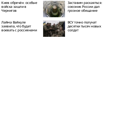
окатов
Киев обречён: особые
Заставим раскаяться:
20:23
войска зашли в
союзник России дал
Чернигов
грозное обещание
пный «Москвич» в
 рекордно дешевле
20:15
Лайма Вайкуле
ВСУ точно получат
ил приватизацию
заявила, что будет
десятки тысяч новых
Шереметьево
воевать с россиянами
солдат
19:35
 Крыма под угрозой
из-за новых
 Минздрава
19:28