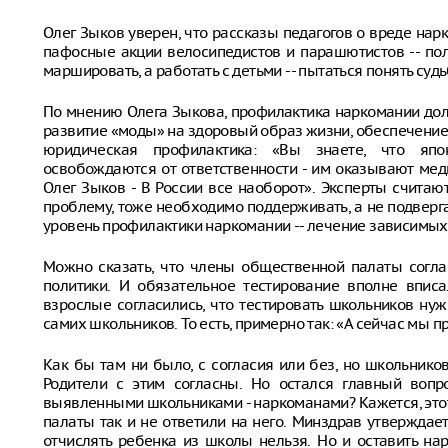
Олег Зыков уверен, что рассказы педагогов о вреде нарк
пафосные акции велосипедистов и парашютистов -- полн
маршировать, а работать с детьми -- пытаться понять су
По мнению Олега Зыкова, профилактика наркомании дол
развитие «моды» на здоровый образ жизни, обеспечение 
юридическая профилактика: «Вы знаете, что япо
освобождаются от ответственности - им оказывают мед
Олег Зыков - В России все наоборот». Эксперты считаю
проблему, тоже необходимо поддерживать, а не подверг
уровень профилактики наркомании -- лечение зависимых
Можно сказать, что члены общественной палаты согла
политики. И обязательное тестирование вполне впис
взрослые согласились, что тестировать школьников ну
самих школьников. То есть, примерно так: «А сейчас мы пр
Как бы там ни было, с согласия или без, но школьнико
Родители с этим согласны. Но остался главный вопр
выявленными школьниками - наркоманами? Кажется, этот
палаты так и не ответили на него. Минздрав утверждает,
отчислять ребенка из школы нельзя. Но и оставить нар