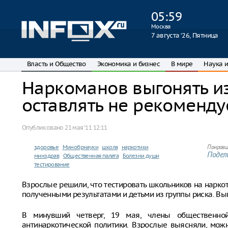
05
:
59
Москва
7 августа ‘26, Пятница
Власть и Общество
Экономика и бизнес
В мире
Наука и
Наркоманов выгонять из
оставлять не рекоменду
Опубликовано
21 мая ‘11 12:11
здоровье
Минобрнауки
школа
наркотики
Понрави
Подели
минздрав
Общественная палата
Болезни души
тестирование
Взрослые решили, что тестировать школьников на наркоти
полученными результатами и детьми из группы риска. Выг
В минувший четверг, 19 мая, члены общественно
антинаркотической политики. Взрослые выясняли, мож