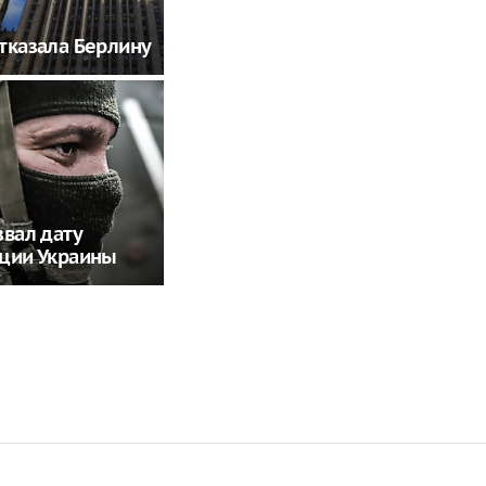
тказала Берлину
звал дату
ции Украины