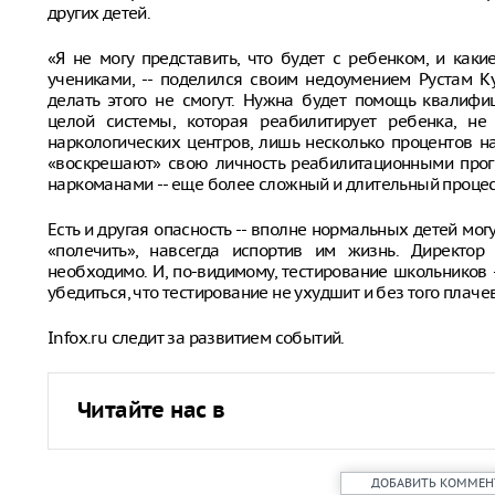
других детей.
«Я не могу представить, что будет с ребенком, и как
учениками, -- поделился своим недоумением Рустам Ку
делать этого не смогут. Нужна будет помощь квалиф
целой системы, которая реабилитирует ребенка, не
наркологических центров, лишь несколько процентов н
«воскрешают» свою личность реабилитационными прог
наркоманами -- еще более сложный и длительный процес
Есть и другая опасность -- вполне нормальных детей мог
«полечить», навсегда испортив им жизнь. Директор
необходимо. И, по-видимому, тестирование школьников 
убедиться, что тестирование не ухудшит и без того плач
Infox.ru следит за развитием событий.
Читайте нас в
ДОБАВИТЬ КОММЕН