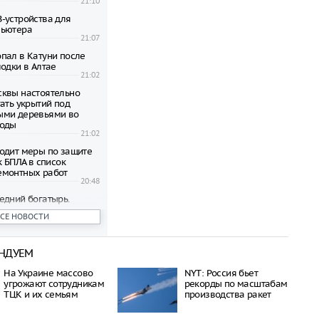
21:10
-устройства для
пьютера
21:07
пал в Катуни после
одки в Алтае
21:02
квы настоятельно
ать укрытий под
ыми деревьями во
годы
21:02
одит меры по защите
к БПЛА в список
емонтных работ
20:48
едний богатырь.
рал почти 45
ВСЕ НОВОСТИ
ублей в день
20:42
НДУЕМ
бъявил о намерении
пецоперацию по
На Украине массово
NYT: Россия бьет
отив России
угрожают сотрудникам
рекорды по масштабам
20:27
ТЦК и их семьям
производства ракет
 транспорта Москвы
возможность зимнего