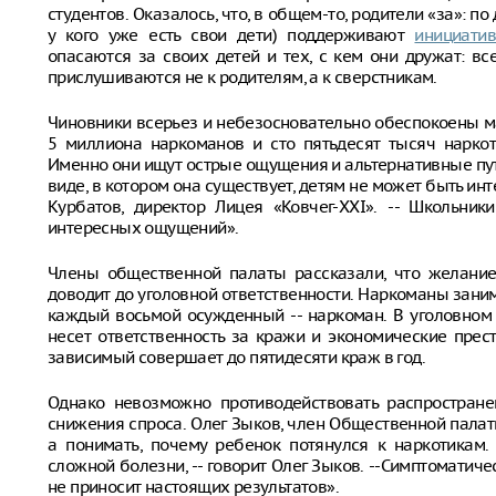
студентов. Оказалось, что, в общем-то, родители «за»: 
у кого уже есть свои дети) поддерживают
инициати
опасаются за своих детей и тех, с кем они дружат: в
прислушиваются не к родителям, а к сверстникам.
Чиновники всерьез и небезосновательно обеспокоены ма
5 миллиона наркоманов и сто пятьдесят тысяч наркот
Именно они ищут острые ощущения и альтернативные пу
виде, в котором она существует, детям не может быть инте
Курбатов, директор Лицея «Ковчег-XXI». -- Школьни
интересных ощущений».
Члены общественной палаты рассказали, что желание
доводит до уголовной ответственности. Наркоманы зани
каждый восьмой осужденный -- наркоман. В уголовном 
несет ответственность за кражи и экономические прес
зависимый совершает до пятидесяти краж в год.
Однако невозможно противодействовать распространен
снижения спроса. Олег Зыков, член Общественной палаты,
а понимать, почему ребенок потянулся к наркотикам.
сложной болезни, -- говорит Олег Зыков. --Симптоматиче
не приносит настоящих результатов».