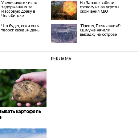
Увеличилось число
На Западе забили
задержанных за
тревогу из-за угрозы
массовую драку в
окончания СВО
Челябинске
Что будет, если есть
"Привет, Гренландия!":
творог каждый день
США уже начали
высадку на острове
РЕКЛАМА
пывать картофель
е