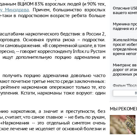
по данным ВЦИОМ 83% взрослых людей (и 90% тех,
Опасные USB
ву Минздрава
. Причем, большинство взрослых
вашего ком
се-таки в подростковом возрасте ребята больше
Мужчина про
падения из л
сштабами наркотического бедствия: в России 2,
орговцев. Основная группа риска – подростки.
Жителей Мос
просят избег
ти самовыражения. «В современной школе, в том
определённ
ресно, -- говорит корреспонденту Infox.ru Рустам
время непо
ки ищут дополнительную порцию адреналина и
Минтранс вв
дорог от ата
дорожных р
 получить порцию адреналина довольно часто
мают почетное третье место среди заключенных:
Фильм "Посл
рейтинге наркоманов опережают только те, кто
Колобок" соб
тупления. Кстати, наркоманы тоже воруют: один
миллионов р
премьеры
МЫ РЕКОМЕ
Зеленский о
ию наркотиков, а значит и преступности, без
запустить с
 считает, что самое главное – не бить по рукам,
санкциям пр
 «Наркомания -- это отдельный симптом очень
ское лечение не исцеляет от основной болезни и
Департамент
рассмотрел 