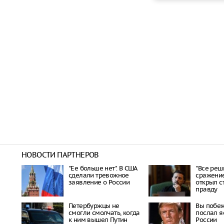
НОВОСТИ ПАРТНЕРОВ
"Ее больше нет". В США
"Все реш
сделали тревожное
сражение
заявление о России
открыл 
правду
Петербуржцы не
Вы побеж
смогли смолчать, когда
послал я
к ним вышел Путин
России