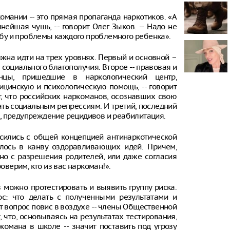
проката сам
омании -- это прямая пропаганда наркотиков. «А
Самый досту
ейшая чушь, -- говорит Олег Зыков. -- Надо не
России стал
дьбу и проблемы каждого проблемного ребенка».
Путин одобр
жна идти на трех уровнях. Первый и основной –
аэропорта 
социального благополучия. Второе -- правовая и
нцы, пришедшие в наркологический центр,
Фармацевты
увольнения 
ицинскую и психологическую помощь, -- говорит
требований
т, что российских наркоманов, осознавших свою
ать социальным репрессиям. И третий, последний
, предупреждение рецидивов и реабилитация.
сились с общей концепцией антинаркотической
алось в канву оздоравливающих идей. Причем,
жно с разрешения родителей, или даже согласия
оверим, кто из вас наркоман!».
в можно протестировать и выявить группу риска.
ос: что делать с полученными результатами и
 вопрос повис в воздухе -- члены Общественной
 что, основываясь на результатах тестирования,
комана в школе -- значит поставить под угрозу