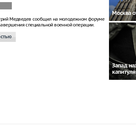
Москва о
итрий Медведев сообщил на молодежном форуме
е завершения специальной военной операции.
остью
Запад на
капитуля