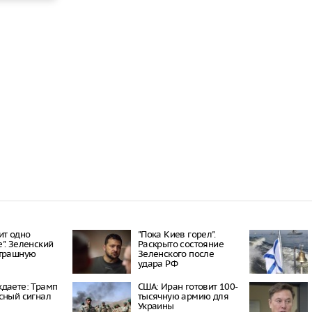
ит одно
"Пока Киев горел".
". Зеленский
Раскрыто состояние
страшную
Зеленского после
удара РФ
даете: Трамп
США: Иран готовит 100-
сный сигнал
тысячную армию для
Украины