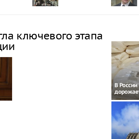
гла ключевого этапа
ции
В России
дорожает