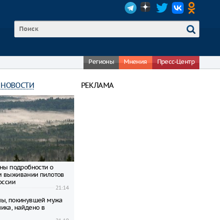
Регионы
Мнения
Пресс-Центр
 НОВОСТИ
РЕКЛАМА
тны подробности о
м выживании пилотов
оссии
21:14
ы, покинувшей мужа
ика, найдено в