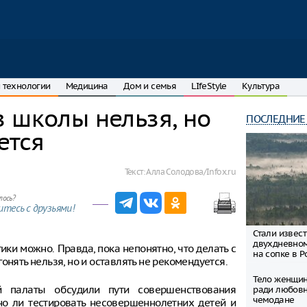
 технологии
Медицина
Дом и семья
LIfeStyle
Культура
 школы нельзя, но
ПОСЛЕДНИЕ
ется
Текст:
Алла Солодова/Infox.ru
лось?
тесь с друзьями!
Стали извес
двухдневно
ки можно. Правда, пока непонятно, что делать с
на сопке в Р
онять нельзя, но и оставлять не рекомендуется.
Тело женщин
й палаты обсудили пути совершенствования
ради любовн
чемодане
но ли тестировать несовершеннолетних детей и