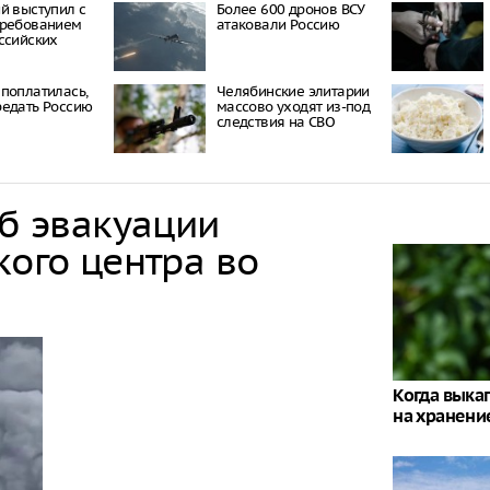
й выступил с
Более 600 дронов ВСУ
требованием
атаковали Россию
ссийских
поплатилась,
Челябинские элитарии
едать Россию
массово уходят из-под
следствия на СВО
об эвакуации
кого центра во
Когда выка
на хранени