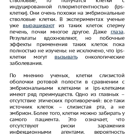
стволовые, то получатся клетки с
индуцированной плюрипотентностью (ips-
клетки). Они очень похожи на эмбриональные
стволовые клетки. В экспериментах ученые
уже
выращивают
из таких клеток сперму
печень, почки многое другое. Даже
глаза
.
Результаты вдохновляют, но побочные
эффекты применения таких клеток пока
полностью не изучены: не исключено, что ips-
клетки могут
вызывать
онкологические
заболевания.
По мнению ученых, клетки слизистой
оболочки ротовой полости в сравнении с
эмбриональными клетками и ips-клетками
имеют ряд преимуществ. Одно из главных –
отсутствие этических противоречий: все-таки
источник клеток – слизистая рта, а не
эмбрион. Более того, клетки можно забирать у
самого пациента. Это означает, что
отсутствуют риски заражения
инфекционными агентами, вероятность