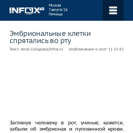
Навигация
Москва
7 августа ‘26
Пятница
Эмбриональные клетки
спрятались во рту
Текст:
Алла Солодова/Infox.ru
опубликовано
6 сент. ‘11 13:42
Заглянув человеку в рот, ученые, кажется,
забыли об эмбрионах и пуповинной крови.