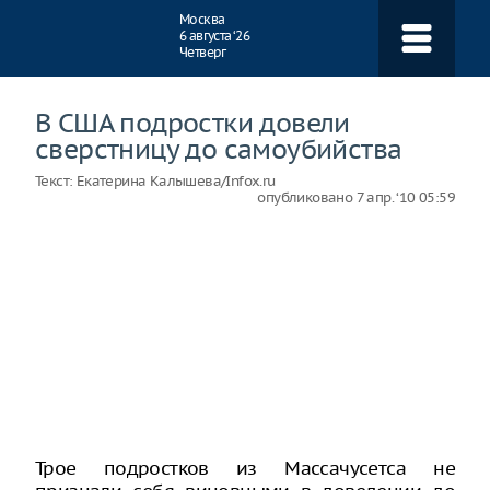
Навигация
Москва
6 августа ‘26
Четверг
В США подростки довели
сверстницу до самоубийства
Текст:
Екатерина Калышева/Infox.ru
опубликовано
7 апр. ‘10 05:59
Трое подростков из Массачусетса не