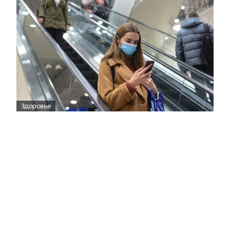
Здоровье
Вирусам вопреки: практическое
руководство по противовирусной
защите
08:00
Поздняя осень — время, когда «мелочи» решают
исход сезона.