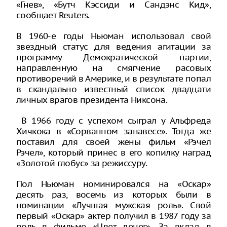
«Гнев», «Бутч Кэссиди и Сандэнс Кид»,
сообщает Reuters.
В 1960-е годы Ньюман использовал свой
звездный статус для ведения агитации за
программу Демократической партии,
направленную на смягчение расовых
противоречий в Америке, и в результате попал
в скандально известный список двадцати
личных врагов президента Никсона.
В 1966 году с успехом сыграл у Альфреда
Хичкока в «Сорванном занавесе». Тогда же
поставил для своей жены фильм «Рэчел
Рэчел», который принес в его копилку наград
«Золотой глобус» за режиссуру.
Пол Ньюман номинировался на «Оскар»
десять раз, восемь из которых были в
номинации «Лучшая мужская роль». Свой
первый «Оскар» актер получил в 1987 году за
роль в фильме «Цвет денег». За вклад в