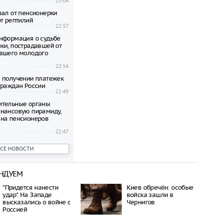
23:04
вал от пенсионерки
от рептилий
22:57
нформация о судьбе
ки, пострадавшей от
вшего молодого
22:54
 получении платежек
граждан России
22:49
ительные органы
нансовую пирамиду,
на пенсионеров
22:47
ени гибнут на
ВСЕ НОВОСТИ
 по неизвестной
22:42
НДУЕМ
овиков застряли на
аины и Польши
"Придется нанести
Киев обречён: особые
22:38
удар". На Западе
войска зашли в
дился спустя полтора
высказались о войне с
Чернигов
трагической гибели
Россией
шей с 10-го этажа