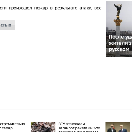
сти произошел пожар в результате атаки, все
остью
После уд
жители з
русском
 стремительно
ВСУ атаковали
 сахар
Таганрог ракетами: что