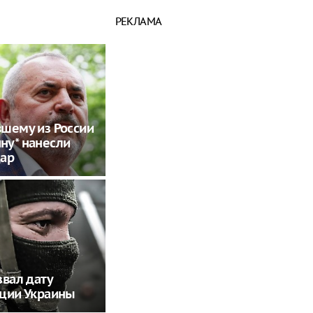
РЕКЛАМА
шему из России
ну* нанесли
дар
звал дату
ции Украины