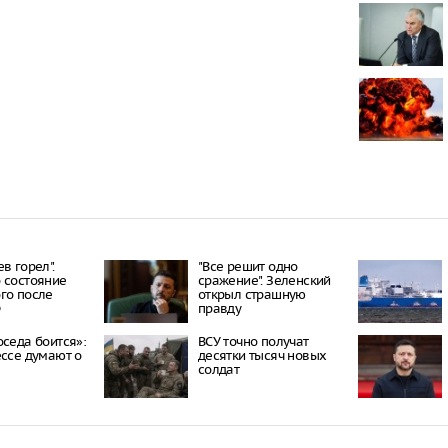
Онищенко: в
быть введен
ношение ма
Звезда реал
кошкой из о
отвращение 
"Автостат": 
импортиров
Россию чере
каналы в ию
раза
в горел".
"Все решит одно
 состояние
сражение". Зеленский
го после
открыл страшную
Ф
правду
оседа боится»:
ВСУ точно получат
ессе думают о
десятки тысяч новых
солдат