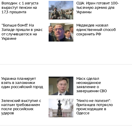
16:21
Володин: с 1 августа
США: Иран готовит 100-
вырастут пенсии на
тысячную армию для
 период простуд может
17,3 процента
Украины
о обязательное
сок
16:18
"Больше бомб". На
Медведев назвал
ити-шоу поужинала с
Западе пришли в ужас
единственный способ
дной миски, вызвав
от случившегося на
сохранить РФ
у зрителей
Украине
16:15
объем
анных автомобилей в
з альтернативные
ле увеличился в 1,6
16:13
Украина планирует
Маск сделал
взять в заложники
неожиданное
один российский город
заявление о
завершении СВО
Зеленский выступил с
"Никто не полезет":
наглым требованием
британцев потрясло
после российских
происходящее в
ударов
Одессе