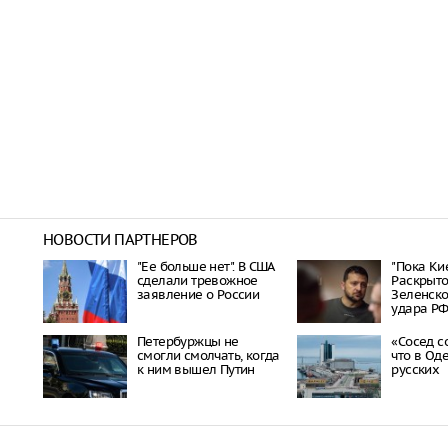
НОВОСТИ ПАРТНЕРОВ
"Ее больше нет". В США
"Пока Кие
сделали тревожное
Раскрыто
заявление о России
Зеленско
удара Р
Петербуржцы не
«Сосед с
смогли смолчать, когда
что в Од
к ним вышел Путин
русских