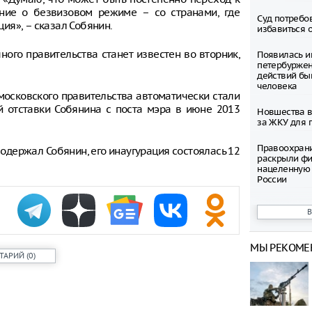
ние о безвизовом режиме – со странами, где
Суд потребо
ия», – сказал Собянин.
избавиться 
ного правительства станет известен во вторник,
Появилась и
петербуржен
действий бы
человека
 московского правительства автоматически стали
 отставки Собянина с поста мэра в июне 2013
Новшества в
за ЖКУ для 
Правоохран
одержал Собянин, его инаугурация состоялась 12
раскрыли фи
нацеленную 
России
Северные ол
Шпицбергене
причине
МЫ РЕКОМЕ
Тысячи груз
ТАРИЙ
(
0
)
границе Укр
Младенец ро
часа после 
матери, упав