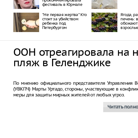
прокомментировала
фестиваль в Юрмале
"Не первая жертва" Кто
Ягода, 
стоит за убийством
печень: 
ребенка под
обожают 
Петербургом
взрослы
ООН отреагировала на 
пляж в Геленджике
Совбез ООН
По мнению официального представителя Управления В
(УВКПЧ) Марты Уртадо, стороны, участвующие в конфли
меры для защиты мирных жителей от любых угроз.
Читать полн