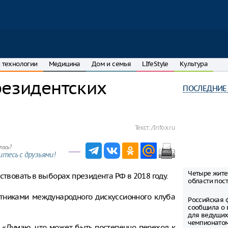
 технологии
Медицина
Дом и семья
LIfeStyle
Культура
резидентских
ПОСЛЕДНИЕ
Текст:
/Infox.ru
лось?
тесь с друзьями!
Четыре жите
ствовать в выборах президента РФ в 2018 году.
области пост
астниками международного дискуссионного клуба
Российская 
сообщила о 
для ведущих
чемпионато
 «Думаю, что может быть постепенно переход к