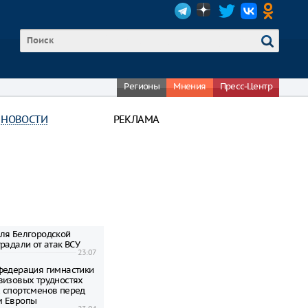
Регионы
Мнения
Пресс-Центр
 НОВОСТИ
РЕКЛАМА
ля Белгородской
радали от атак ВСУ
23:07
федерация гимнастики
визовых трудностях
 спортсменов перед
м Европы