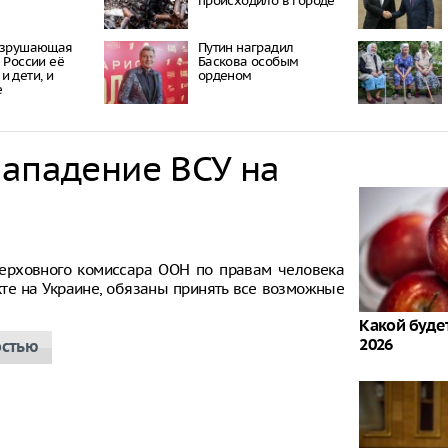
происходило в городе
разрушающая
Путин наградил
в России её
Баскова особым
и дети, и
орденом
е
нападение ВСУ на
ерховного комиссара ООН по правам человека
кте на Украине, обязаны принять все возможные
Какой будет
2026
остью