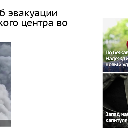
об эвакуации
кого центра во
По бежав
Надежди
новый у
Запад на
капитуля