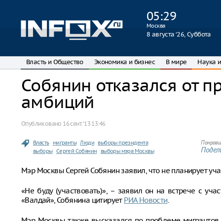
05
:
29
Москва
8 августа ‘26, Суббота
Власть и Общество
Экономика и бизнес
В мире
Наука и
Собянин отказался от п
амбиций
Опубликовано
16 сент. ‘13 13:46
Власть
мигранты
Люди
выборы президента
Понрави
Подели
выборы
Сергей Собянин
выборы мэра Москвы
Мэр Москвы Сергей Собянин заявил, что не планирует уча
«Не буду (участвовать)», – заявил он на встрече с уч
«Валдай», Собянина цитирует
РИА Новости
.
Мэр Москвы также высказался по проблеме мигрантов.