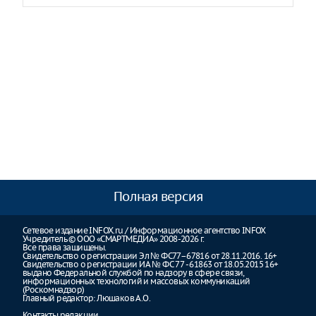
Полная версия
Сетевое издание INFOX.ru / Информационное агентство INFOX
Учредитель © ООО «СМАРТМЕДИА» 2008-2026 г.
Все права защищены.
Свидетельство о регистрации Эл № ФС77–67816 от 28.11.2016. 16+
Свидетельство о регистрации ИА № ФС 77 - 61863 от 18.05.2015 16+
выдано Федеральной службой по надзору в сфере связи,
информационных технологий и массовых коммуникаций
(Роскомнадзор)
Главный редактор: Люшаков А.О.
Контакты редакции