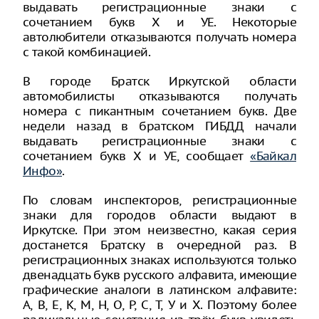
выдавать регистрационные знаки с
сочетанием букв Х и УЕ. Некоторые
автолюбители отказываются получать номера
с такой комбинацией.
В городе Братск Иркутской области
автомобилисты отказываются получать
номера с пикантным сочетанием букв. Две
недели назад в братском ГИБДД начали
выдавать регистрационные знаки с
сочетанием букв Х и УЕ, сообщает
«Байкал
Инфо»
.
По словам инспекторов, регистрационные
знаки для городов области выдают в
Иркутске. При этом неизвестно, какая серия
достанется Братску в очередной раз. В
регистрационных знаках используются только
двенадцать букв русского алфавита, имеющие
графические аналоги в латинском алфавите:
А, В, Е, К, М, Н, О, Р, С, Т, У и Х. Поэтому более