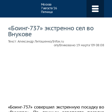
Навигация
Москва
7 августа ‘26
Пятница
«Боинг-737» экстренно сел во
Внукове
Текст:
Александр Литошенко/Infox.ru
опубликовано
19 марта ‘09 08:08
«Боинг-737» совершил экстренную посадку во