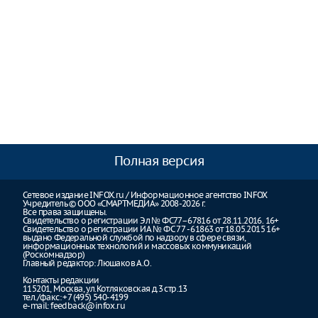
Полная версия
Сетевое издание INFOX.ru / Информационное агентство INFOX
Учредитель © ООО «СМАРТМЕДИА» 2008-2026 г.
Все права защищены.
Свидетельство о регистрации Эл № ФС77–67816 от 28.11.2016. 16+
Свидетельство о регистрации ИА № ФС 77 - 61863 от 18.05.2015 16+
выдано Федеральной службой по надзору в сфере связи,
информационных технологий и массовых коммуникаций
(Роскомнадзор)
Главный редактор: Люшаков А.О.
Контакты редакции
115201, Москва, ул.Котляковская д.3 стр.13
тел./факс: +7 (495) 540-4199
e-mail:
feedback@infox.ru