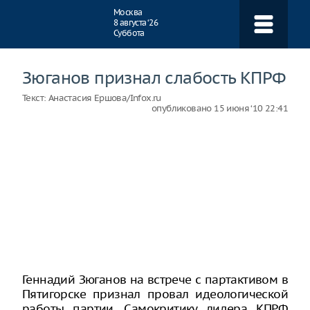
Навигация
Москва
8 августа ‘26
Суббота
Зюганов признал слабость КПРФ
Текст:
Анастасия Ершова/Infox.ru
опубликовано
15 июня ‘10 22:41
Геннадий Зюганов на встрече с партактивом в
Пятигорске признал провал идеологической
работы партии. Самокритику лидера КПРФ