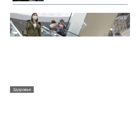
Здоровье
Вирусам вопреки: практическое
руководство по противовирусной
защите
08:00
Поздняя осень — время, когда «мелочи» решают
исход сезона.