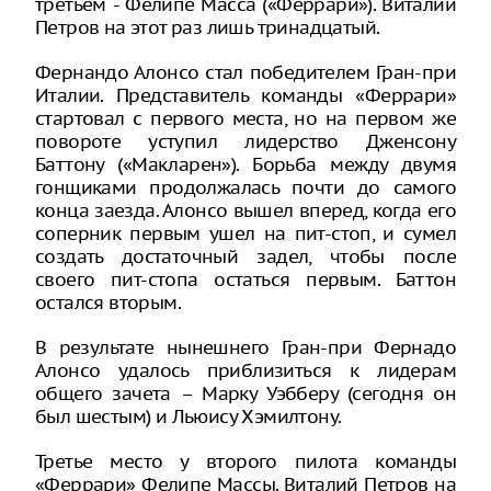
третьем - Фелипе Масса («Феррари»). Виталий
Петров на этот раз лишь тринадцатый.
Фернандо Алонсо стал победителем Гран-при
Италии. Представитель команды «Феррари»
стартовал с первого места, но на первом же
повороте уступил лидерство Дженсону
Баттону («Макларен»). Борьба между двумя
гонщиками продолжалась почти до самого
конца заезда. Алонсо вышел вперед, когда его
соперник первым ушел на пит-стоп, и сумел
создать достаточный задел, чтобы после
своего пит-стопа остаться первым. Баттон
остался вторым.
В результате нынешнего Гран-при Фернадо
Алонсо удалось приблизиться к лидерам
общего зачета – Марку Уэбберу (сегодня он
был шестым) и Льюису Хэмилтону.
Третье место у второго пилота команды
«Феррари» Фелипе Массы. Виталий Петров на