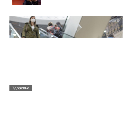
Здоровье
Вирусам вопреки: практическое
руководство по противовирусной
защите
08:00
Поздняя осень — время, когда «мелочи» решают
исход сезона.