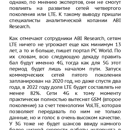
однако, по мнению экспертов, они не смогут
повлиять на развитие сетей четвертого
поколения или LTE. К такому выводу пришли
специалисты аналитической копании ABI
Research.
Как отмечают сотрудники ABI Research, сетям
LTE ничего не угрожает еще как минимум 13
лет, а то и больше, пишет портал PC World. По
их словам, всю следующую декаду править
бал будут именно 4G, тогда как для 5G этот
период будет лишь началом пути. Запуск
коммерческих сетей пятого поколения
запланирован на 2020 год, но даже спустя два
года, в 2022 году доля LTE будет составлять не
менее 82%. Сети 4G к тому моменту
практически полностью вытеснят GSM (второе
поколение) за счет технологии VoLTE, которая
позволяет передавать по ним не только
данные, но и голос в очень высоком качестве.
У 3G тоже не будет шансов ввиду намного
более низкой скорости работы интернета в