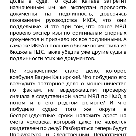
долга в суде, то судья Капаев запретит
назначенным им же экспертам проверять
документы на подлинность, доверяясь
показаниям руководства ИКЕА, что они
поддельные. И это при том, что ранее МВД
провело экспертизы по оригиналам спорных
документов и признало их все подлинными. А
сама же ИКЕА в полном объеме возместила из
бюджета НДС, также убедив уже другие суды в
подлинности этих же документов.
Не исключением стало дело, которое
возбудил Вадим Каширский. Что побудило его
возбудить повторное дело о мошенничестве
по фактам, не выдержавшим проверку
сначала в следственной части МВД по ЦФО, а
потом и в его родном регионе? И что
побудило судью того же округа в
беспрецедентные сроки наложить арест на
счета человека, который даже не является
свидетелем по делу? Разбираться теперь будут
Прокуратура и Следственный Департамент