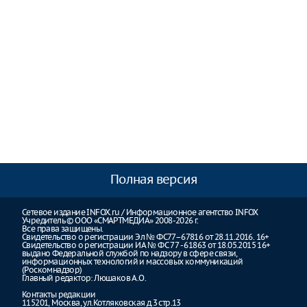
Полная версия
Сетевое издание INFOX.ru / Информационное агентство INFOX
Учредитель © ООО «СМАРТМЕДИА» 2008-2026 г.
Все права защищены.
Свидетельство о регистрации Эл № ФС77–67816 от 28.11.2016. 16+
Свидетельство о регистрации ИА № ФС 77 - 61863 от 18.05.2015 16+
выдано Федеральной службой по надзору в сфере связи,
информационных технологий и массовых коммуникаций
(Роскомнадзор)
Главный редактор: Люшаков А.О.
Контакты редакции
115201, Москва, ул.Котляковская д.3 стр.13