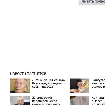
Читать полн
НОВОСТИ ПАРТНЕРОВ
«Вспыхнувшая спичка»:
В август
Ванга предупредила о
ждет нов
событиях 2026
размер и
Жириновский
Квитанц
предвидел исход
выросли 
главного мирового
что прои