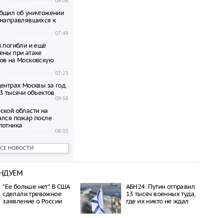
09:06
бщил об уничтожении
 направлявшихся к
07:49
к погибли и ещё
ены при атаке
ов на Московскую
07:23
центрах Москвы за год
,3 тысячи объектов
09:58
ской области на
ался пожар после
лотника
08:03
ших после взрыва в
ВСЕ НОВОСТИ
lzi Rossi в Москве
пяти
11:31
НДУЕМ
Москвы требуют
рафов за нарушения
"Ее больше нет". В США
АБН24: Путин отправил
сделали тревожное
13 тысяч военных туда,
11:19
заявление о России
где их никто не ждал
вестный несколько раз
 разработчика дронов