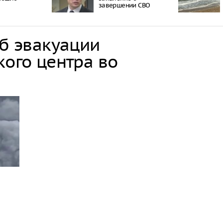
завершении СВО
об эвакуации
кого центра во