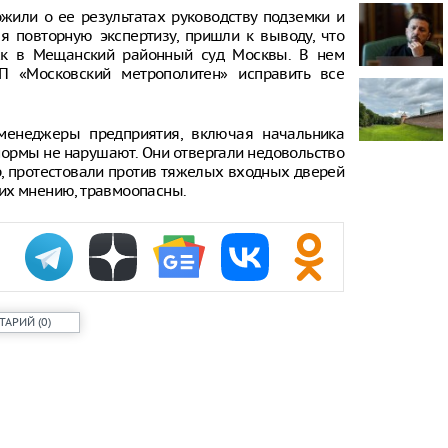
жили о ее результатах руководству подземки и
В Тверской о
я повторную экспертизу, пришли к выводу, что
построенный
иск в Мещанский районный суд Москвы. В нем
«Молодинско
П «Московский метрополитен» исправить все
В Рязани по
эвакуировали
-менеджеры предприятия, включая начальника
 нормы не нарушают. Они отвергали недовольство
В Рязани на
предприятии
ер, протестовали против тяжелых входных дверей
беспилотник
о их мнению, травмоопасны.
пострадали
ТАРИЙ
(
0
)