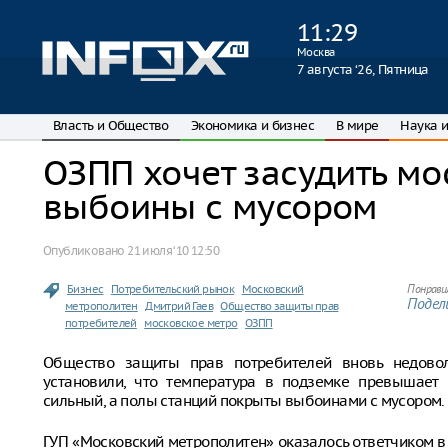
11
:
29
Москва
7 августа ‘26, Пятница
Власть и Общество
Экономика и бизнес
В мире
Наука и
ОЗПП хочет засудить мо
выбоины с мусором
Опубликовано
21 июля ‘10 12:50
Бизнес
Потребительский рынок
Московский
Понрави
Подели
метрополитен
Дмитрий Гаев
Общество защиты прав
потребителей
московское метро
ОЗПП
Общество защиты прав потребителей вновь недовол
установили, что температура в подземке превышает
сильный, а полы станций покрыты выбоинами с мусором. 
ГУП «Московский метрополитен» оказалось ответчиком 