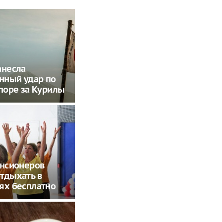
анесла
нный удар по
споре за Курилы
енсионеров
тдыхать в
ях бесплатно