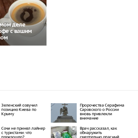
амом деле
офе с вашим
мом
Зеленский озвучил
Пророчества Серафима
позицию Киева по
Саровского о России
Крыму
вновь привлекли
внимание
Сочи не принял лайнер
Врач рассказал, как
с туристами: что
обнаружить
произошло?
смертельно опасный