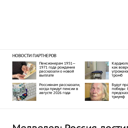
НОВОСТИ ПАРТНЕРОВ
Пенсионерам 1951—
Кардиоло
1971 года рождения
как вовр
рассказали о новой
угрожаю
выплате
тромб
Россиянам рассказали,
Будут пр
когда придут пенсии в
победы: 
августе 2026 года
предска
триумф
Медведев: Россия дости