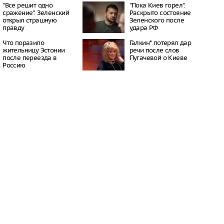
16:50
"Все решит одно
"Пока Киев горел".
сражение". Зеленский
Раскрыто состояние
бласти сгорел город,
открыл страшную
Зеленского после
 для съемок
правду
удара РФ
й битвы»
08:03
Что поразило
Галкин* потерял дар
сле атаки БПЛА
жительницу Эстонии
речи после слов
 склад Wildberries
после переезда в
Пугачевой о Киеве
07:44
Россию
чался пожар на
 из-за атаки
ов, 6 человек
06:39