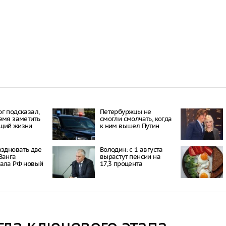
г подсказал,
Петербуржцы не
емя заметить
смогли смолчать, когда
щий жизни
к ним вышел Путин
аздновать две
Володин: с 1 августа
Ванга
вырастут пенсии на
зала РФ новый
17,3 процента
гла ключевого этапа