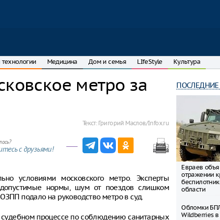
 технологии
Медицина
Дом и семья
LIfeStyle
Культура
сковское метро за
ПОСЛЕДНИЕ
Текст:
Григорий Маслов/Infox.ru
лось?
тесь с друзьями!
Евраев объя
отражении к
ьно условиями московского метро. Эксперты
беспилотник
 допустимые нормы, шум от поездов слишком
области
ОЗПП подало на руководство метро в суд.
Обломки БПЛ
Wildberries 
в судебном процессе по соблюдению санитарных