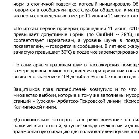
норм в столичной подземке, который инициировало Об
говорится в сообщении пресс-службы общества, к мат
экспертиз, проведенных в метро 11 июня и 11 июля этого 
«По итогам первой проверки, прошедшей 11 июня 2010 
превышает допустимые нормы (по СанПиН -- 28°С), н
соответствует нормативам, а уровень шума в поез
показателей», -- говорится в сообщении. В летнюю жар
зачастую превышает 30°С) в подземке зарегистрировано 
По санитарным правилам шум в пассажирских помещен
замере уровня звукового давления при движении соста
выявлено значение в 104 децибел. Это небезопасно для 
Защитников прав потребителей возмутило и то, что
множество выбоин, которые к тому же заполнены мусоро
станций «Курская» Арбатско-Покровской линии, «Комс
Калининской линии.
«Дополнительно эксперты заострили внимание на си
наличии вытертостей, уступов между смежными издели
травмоопасную ситуацию для пользователей подземного 