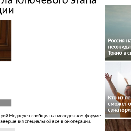
ции
Россия н
неожида
Токио в 
Кто из п
сможет о
санатори
итрий Медведев сообщил на молодежном форуме
е завершения специальной военной операции.