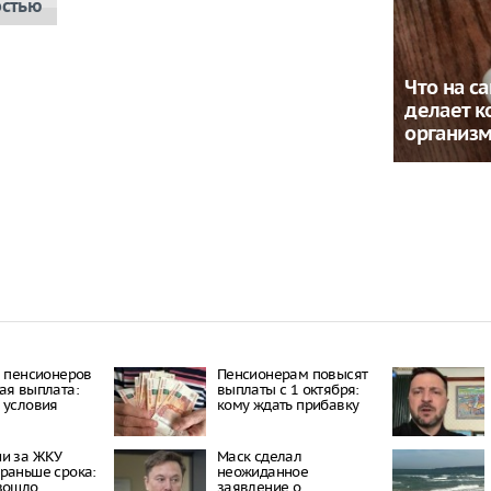
остью
Что на с
делает к
организ
е пенсионеров
Пенсионерам повысят
ая выплата:
выплаты с 1 октября:
 условия
кому ждать прибавку
ии за ЖКУ
Маск сделал
раньше срока:
неожиданное
зошло
заявление о