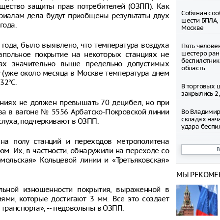
щество защиты прав потребителей (ОЗПП). Как
Собянин соо
ериалам дела будут приобщены результаты двух
шести БПЛА,
года.
Москве
года, было выявлено, что температура воздуха
Пять челове
шестеро ран
апольное покрытие на некоторых станциях не
беспилотник
дах значительно выше предельно допустимых
область
у (уже около месяца в Москве температура днем
32°С.
В торговых 
закрылись 2
иях не должен превышать 70 децибел, но при
ва в вагоне № 5556 Арбатско-Покровской линии
Во Владимир
складах нач
слуха, подчеркивают в ОЗПП.
удара беспи
 на полу станций и переходов метрополитена
Число погиб
м. Их, в частности, обнаружили на переходе со
ресторане Ba
омольская» Кольцевой линии и «Третьяковская»
выросло до 
МЫ РЕКОМЕ
Таксопарки 
снижения шт
льной изношенности покрытия, выраженной в
парковки
ями, которые достигают 3 мм. Все это создает
транспорта», -- недовольны в ОЗПП.
В Туле неиз
выстрелил в