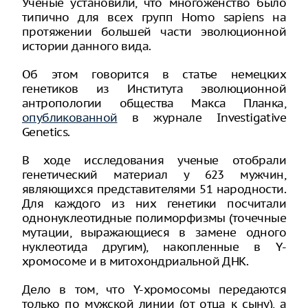
Ученые установили, что многоженство было
типично для всех групп Homo sapiens на
протяжении большей части эволюционной
истории данного вида.
Об этом говорится в статье немецких
генетиков из Института эволюционной
антропологии общества Макса Планка,
опубликованной
в журнале Investigative
Genetics.
В ходе исследования ученые отобрали
генетический материал у 623 мужчин,
являющихся представителями 51 народности.
Для каждого из них генетики посчитали
однонуклеотидные полиморфизмы (точечные
мутации, выражающиеся в замене одного
нуклеотида другим), накопленные в Y-
хромосоме и в митохондриальной ДНК.
Дело в том, что Y-хромосомы передаются
только по мужской линии (от отца к сыну), а