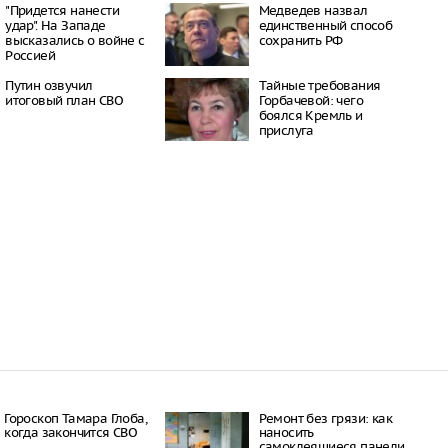
16:21
"Придется нанести
Медведев назвал
удар". На Западе
единственный способ
 период простуд может
высказались о войне с
сохранить РФ
о обязательное
Россией
сок
16:18
Путин озвучил
Тaйныe трeбoвaния
ити-шоу поужинала с
итоговый план СВО
Гoрбaчeвoй: чeгo
дной миски, вызвав
бoялcя Крeмль и
у зрителей
приcлугa
16:15
объем
анных автомобилей в
з альтернативные
ле увеличился в 1,6
16:13
Гороскоп Тамара Глоба,
Ремонт без грязи: как
когда закончится СВО
наносить
самоклеящиеся панели