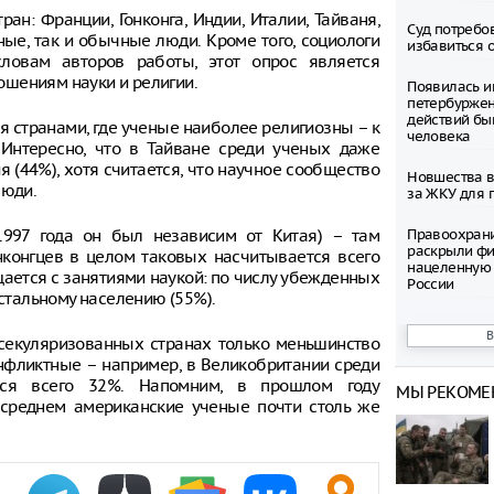
ан: Франции, Гонконга, Индии, Италии, Тайваня,
Суд потребо
ые, так и обычные люди. Кроме того, социологи
избавиться 
овам авторов работы, этот опрос является
шениям науки и религии.
Появилась и
петербуржен
действий бы
ся странами, где ученые наиболее религиозны – к
человека
Интересно, что в Тайване среди ученых даже
 (44%), хотя считается, что научное сообщество
Новшества в
люди.
за ЖКУ для 
1997 года он был независим от Китая) – там
Правоохран
раскрыли фи
нконгцев в целом таковых насчитывается всего
нацеленную 
щается с занятиями наукой: по числу убежденных
России
остальному населению (55%).
Северные ол
Шпицбергене
 секуляризованных странах только меньшинство
причине
нфликтные – например, в Великобритании среди
тся всего 32%. Напомним, в прошлом году
МЫ РЕКОМЕ
Тысячи груз
в среднем американские ученые почти столь же
границе Укр
Младенец ро
часа после 
матери, упав