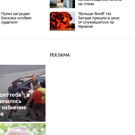
на стены
Путин наградил
"Больше бомб". На
Баскова особым
Западе пришли в ужас
орденом
от случившегося на
Украине
РЕКЛАМА
дет тебя": в
началось
 избиение
ев