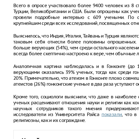
Всего в опросе участвовало более 9400 человек из 8 стр
Турции, Великобритании и США. Были опрошены как учен
провели подробные интервью с 609 учеными. По сл
крупнейшим среди всех исследований, посвященных отно
Выяснилось, что Индия, Италия, Тайвань и Турция являют
таковым себя отнесли более половины опрошенных. 
больше верующих (54%), чем среди остального населения
всегда более скептично настроено к вере, чем обычные 
Аналогичная картина наблюдалась и в Гонконге (до 
верующими оказались 39% ученых, тогда как среди го
20%. Примечательно, что атеизм в Гонконге плохо совме
атеистов (26%) гонконгские ученые в два раза уступают 
Кроме того, социологи выяснили, что даже в наиболее
ученых расценивают отношения науки и религии как ко
научных сотрудников такого мнения придерживаю
исследователи из Университета Райса
показали
, что 
религиозны, как и их сограждане.