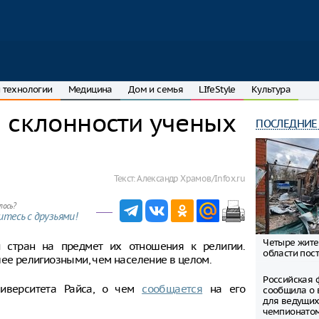
 технологии
Медицина
Дом и семья
LIfeStyle
Культура
 склонности ученых
ПОСЛЕДНИЕ
Текст:
Александр Храмов/Infox.ru
лось?
тесь с друзьями!
Четыре жите
 стран на предмет их отношения к религии.
области пост
лее религиозными, чем население в целом.
Российская 
ниверситета Райса, о чем
сообщается
на его
сообщила о 
для ведущих
чемпионато