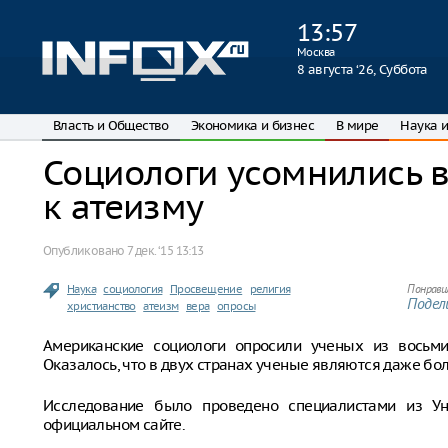
13
:
57
Москва
8 августа ‘26, Суббота
Власть и Общество
Экономика и бизнес
В мире
Наука и
Социологи усомнились в
к атеизму
Опубликовано
7 дек. ‘15 13:13
Наука
социология
Просвещение
религия
Понрави
Подели
христианство
атеизм
вера
опросы
Американские социологи опросили ученых из восьми
Оказалось, что в двух странах ученые являются даже бо
Исследование было проведено специалистами из У
официальном сайте.