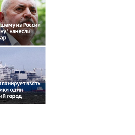
шему из России
ну* нанесли
дар
планирует взять
ики один
ий город