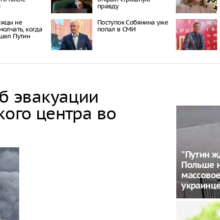
Ф
правду
ржцы не
Поступок Собянина уже
молчать, когда
попал в СМИ
шел Путин
об эвакуации
кого центра во
"Путин ж
Польше 
массовое
украинц