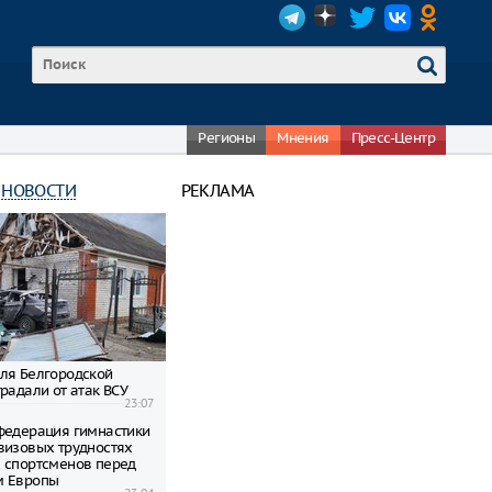
Регионы
Мнения
Пресс-Центр
 НОВОСТИ
РЕКЛАМА
ля Белгородской
радали от атак ВСУ
23:07
федерация гимнастики
визовых трудностях
 спортсменов перед
м Европы