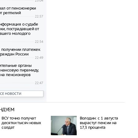
23:04
вал от пенсионерки
от рептилий
22:57
нформация о судьбе
ки, пострадавшей от
вшего молодого
22:54
 получении платежек
граждан России
22:49
ительные органы
нансовую пирамиду,
на пенсионеров
22:47
ени гибнут на
ВСЕ НОВОСТИ
 по неизвестной
22:42
НДУЕМ
овиков застряли на
аины и Польши
ВСУ точно получат
Володин: с 1 августа
22:38
десятки тысяч новых
вырастут пенсии на
дился спустя полтора
солдат
17,3 процента
трагической гибели
шей с 10-го этажа