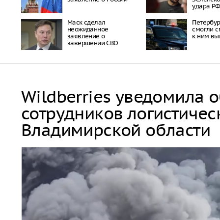
удара Р
Маск сделал
Петербу
неожиданное
смогли с
заявление о
к ним вы
завершении СВО
Wildberries уведомила 
сотрудников логистичес
Владимирской области