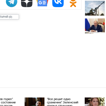
Онищенко: в
быть введен
ношение ма
ТАРИЙ
(
0
)
Звезда реал
кошкой из о
отвращение 
"Автостат": 
импортиров
Россию чере
каналы в ию
раза
в горел".
"Все решит одно
 состояние
сражение". Зеленский
го после
открыл страшную