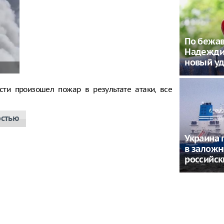
По бежав
Надежди
новый у
сти произошел пожар в результате атаки, все
остью
Украина 
в заложн
российск