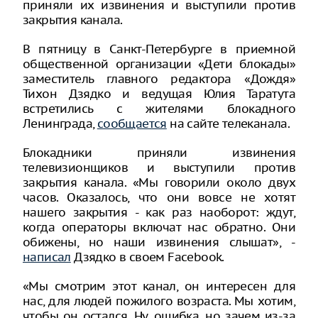
приняли их извинения и выступили против
закрытия канала.
В пятницу в Санкт-Петербурге в приемной
общественной организации «Дети блокады»
заместитель главного редактора «Дождя»
Тихон Дзядко и ведущая Юлия Таратута
встретились с жителями блокадного
Ленинграда,
сообщается
на сайте телеканала.
Блокадники приняли извинения
телевизионщиков и выступили против
закрытия канала. «Мы говорили около двух
часов. Оказалось, что они вовсе не хотят
нашего закрытия - как раз наоборот: ждут,
когда операторы включат нас обратно. Они
обижены, но наши извинения слышат», -
написал
Дзядко в своем Facebook.
«Мы смотрим этот канал, он интересен для
нас, для людей пожилого возраста. Мы хотим,
чтобы он остался. Ну, ошибка, но зачем из-за