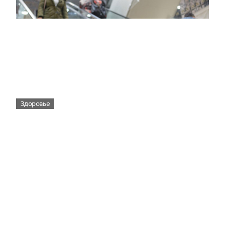
Здоровье
Вирусам вопреки: практическое
руководство по противовирусной
защите
08:00
Поздняя осень — время, когда «мелочи» решают
исход сезона.