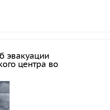
об эвакуации
кого центра во