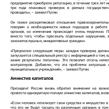
предприятие приобрело репутацию, в течение трех лет 
три года плановых проверок в рамках государстве
проводить», – заявил Путин.
Он также раскритиковал отношение правоохранитель
говорим о необходимости новых подходов в работе 
органов, но изменения происходят очень медленно. 
вместо того, чтобы пресекать отдельные нарушения,
законопослушных, инициативных граждан».
«Предлагаю следующие меры: каждая проверка должна 
запускается специальный реестр с информацией о том, ка
какие результаты получены. Это позволит отсечь нем
контролеров. Добавлю, что эта проблема актуальна 
муниципальных учреждений», – заявил Путин.
Амнистия капиталов
Президент России вновь обратил внимание на важн
провести однократную полную амнистию капиталов, воз
«Если человек легализует свои средства и имущество в
что его не будут таскать по различным органам, в том