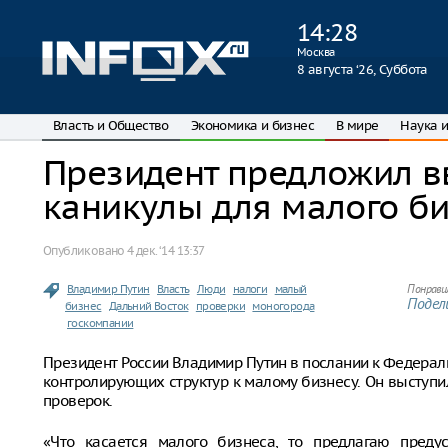
14
:
28
Москва
8 августа ‘26, Суббота
Власть и Общество
Экономика и бизнес
В мире
Наука и
Президент предложил в
каникулы для малого б
Опубликовано
4 дек. ‘14 13:37
Владимир Путин
Власть
Люди
налоги
малый
Понрави
Подели
бизнес
Дальний Восток
проверки
моногорода
госкомпании
Президент России Владимир Путин в послании к Федера
контролирующих структур к малому бизнесу. Он выступ
проверок.
«Что касается малого бизнеса, то предлагаю преду