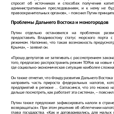
спросят об источниках и способах получения капит
административным преследованиям, и к нему не бу
правоохранительных органов», – пояснил Путин принцип
Проблемы Дальнего Востока и моногородов
Путин отдельно остановился на проблемах разви
предоставить Владивостоку статус морского порта 
режимом. Напомню, что такая возможность предусмотр
Крыма», – заявил он.
«Прошу депутатов не затягивать с рассмотрением зако
того, предлагаю распространить режим ТОРов на новые 
где социально-экономическая ситуация наиболее сложная
Он также отметил, что Фонду развития Дальнего Востока
направить часть прироста федеральных налогов, ко
предприятий в регионе … Согласимся, что это можно н
дальше посмотреть, как работает эта система», – пояснил
Путин также предложил зафиксировать налоги в стране
возвращаться». При этом решения об облегчении налог
глава государства. «Как и договаривались, для малых