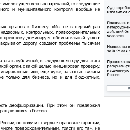
не имело существенных нареканий, то следующие
Суд потребо
нного и муниципального контроля вообще не
избавиться 
Появилась и
ных органов к бизнесу: «Мы не в первый раз
петербуржен
действий бы
надзорных, контрольных, правоохранительных
человека
По-прежнему доминирует обвинительный уклон:
 закрывают дорогу, создают проблемы тысячам
Новшества в
за ЖКУ для 
стать публичной, в следующем году для этого
Правоохран
кой орган, с какой целью инициировал проверку,
раскрыли фи
нацеленную 
отивированные или, еще хуже, заказные визиты
России
не только для бизнеса, но и для бюджетных,
Северные ол
Шпицбергене
причине
ость деофшоризации. При этом он предложил
Тысячи груз
границе Укр
вращающихся в Россию.
Младенец ро
 России, он получит твердые правовые гарантии,
часа после 
 числе правоохранительным, трясти его там, не
матери, упав