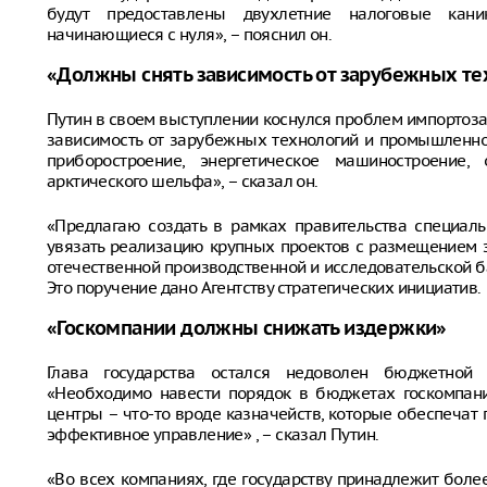
будут предоставлены двухлетние налоговые кани
начинающиеся с нуля», – пояснил он.
«Должны снять зависимость от зарубежных те
Путин в своем выступлении коснулся проблем импортоз
зависимость от зарубежных технологий и промышленной
приборостроение, энергетическое машиностроение,
арктического шельфа», – сказал он.
«Предлагаю создать в рамках правительства специал
увязать реализацию крупных проектов с размещением з
отечественной производственной и исследовательской ба
Это поручение дано Агентству стратегических инициатив.
«Госкомпании должны снижать издержки»
Глава государства остался недоволен бюджетной 
«Необходимо навести порядок в бюджетах госкомпани
центры – что-то вроде казначейств, которые обеспечат
эффективное управление» , – сказал Путин.
«Во всех компаниях, где государству принадлежит бол