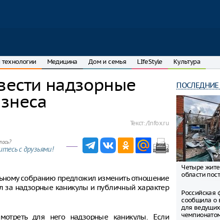
 технологии
Медицина
Дом и семья
LIfeStyle
Культура
вести надзорные
ПОСЛЕДНИЕ
изнеса
Текст:
/Infox.ru
лось?
тесь с друзьями!
Четыре жите
области пост
льному собранию предложил изменить отношение
ил за надзорные каникулы и публичный характер
Российская 
сообщила о 
для ведущих
чемпионато
смотреть для него надзорные каникулы. Если