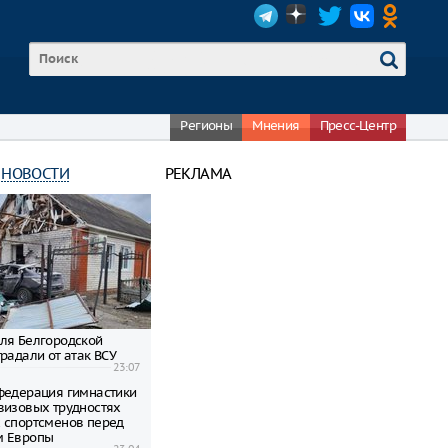
Регионы
Мнения
Пресс-Центр
 НОВОСТИ
РЕКЛАМА
ля Белгородской
радали от атак ВСУ
23:07
федерация гимнастики
визовых трудностях
 спортсменов перед
м Европы