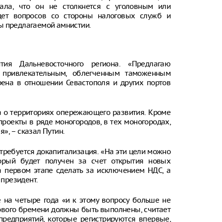
ала, что он не столкнется с уголовным или
дет вопросов со стороны налоговых служб и
Онищенко: в
быть введен
ы предлагаемой амнистии.
ношение ма
Звезда реал
кошкой из о
тия Дальневосточного региона. «Предлагаю
отвращение 
с привлекательным, облегченным таможенным
ена в отношении Севастополя и других портов
"Автостат": 
импортиров
Россию чере
каналы в ию
на о территориях опережающего развития. Кроме
раза
проекты в ряде моногородов, в тех моногородах,
», – сказал Путин.
 требуется докапитализация. «На эти цели можно
торый будет получен за счет открытия новых
а первом этапе сделать за исключением НДС, а
 президент.
 на четыре года «и к этому вопросу больше не
ового бремени должны быть выполнены, считает
 предприятий, которые регистрируются впервые,