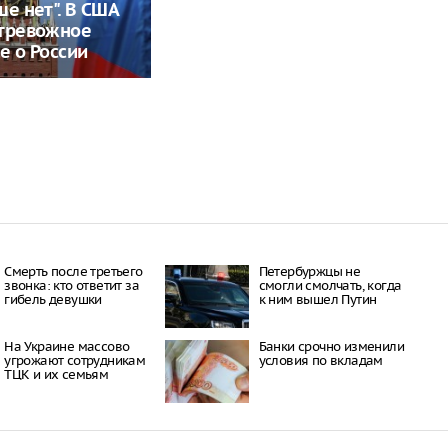
ше нет". В США
 тревожное
е о России
Смерть после третьего
Петербуржцы не
звонка: кто ответит за
смогли смолчать, когда
гибель девушки
к ним вышел Путин
На Украине массово
Банки срочно изменили
угрожают сотрудникам
условия по вкладам
ТЦК и их семьям