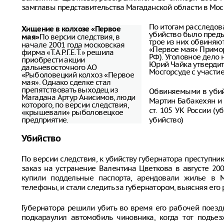
замглавы представительства Магаданской области в Мос
По итогам расследов
Хищение в колхозе «Первое
убийство было предъ
По версии следствия, в
мая»
трое из них обвиняю
начале 2001 года московская
«Первое мая» Примор
фирма «Т.А.Р.Г.Е.Т.» решила
РФ). Уголовное дело
приобрести акции
Юрий Чайка утвердит
дальневосточного АО
Мосгорсуде с участи
«Рыболовецкий колхоз «Первое
мая». Однако сделке стал
препятствовать выходец из
Обвиняемыми в убийс
Магадана Артур Анисимов, люди
Мартин Бабакехян и 
которого, по версии следствия,
ст. 105 УК России (у
«крышевали» рыболовецкое
предприятие.
убийство)
Убийство
По версии следствия, к убийству губернатора преступник
заказ на устранение Валентина Цветкова в августе 200
купили поддельные паспорта, арендовали жилье в 
телефоны, и стали следить за губернатором, выясняя его 
Губернатора решили убить во время его рабочей поезд
подкараулил автомобиль чиновника, когда тот подъе