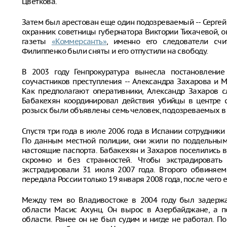
Цветкова.
Затем был арестован еще один подозреваемый -- Серге
охранник советницы губернатора Виктории Тихачевой, о
газеты
«Коммерсантъ»
, именно его следователи сч
Филиппенко были сняты и его отпустили на свободу.
В 2003 году Генпрокуратура вынесла постановление
соучастников преступления -- Александра Захарова и М
Как предполагают оперативники, Александр Захаров с
Бабакехян координировал действия убийцы в центре 
розыск были объявлены семь человек, подозреваемых в п
Спустя три года в июле 2006 года в Испании сотрудник
По данным местной полиции, они жили по поддельным
настоящие паспорта. Бабакехян и Захаров поселились в
скромно и без странностей. Чтобы экстрадировать 
экстрадировали 31 июля 2007 года. Второго обвиняем
передала России только 19 января 2008 года, после чего
Между тем во Владивостоке в 2004 году был задержа
области Масис Ахунц. Он вырос в Азербайджане, а п
области. Ранее он не был судим и нигде не работал. П