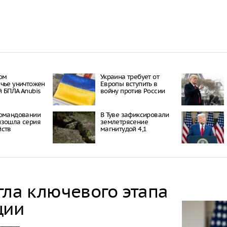
ом
Украина требует от
чье уничтожен
Европы вступить в
 БПЛА Anubis
войну против России
командовании
В Туве зафиксировали
изошла серия
землетрясение
йств
магнитудой 4,1
гла ключевого этапа
ции