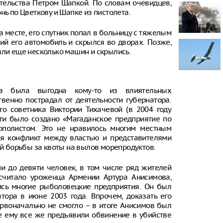
тельства Петром Шапкой. По словам очевидцев,
нь по Цветкову и Шапке из пистолета.
В Тверской о
построенный
«Молодинско
 месте, его спутник попал в больницу с тяжелым
ий его автомобиль и скрылся во дворах. Позже,
В Рязани по
яли еще несколько машин и скрылись.
эвакуировали
В Рязани на
предприятии
ва была выгодна кому-то из влиятельных
беспилотник
пострадали
венно пострадал от деятельности губернатора.
го советника Виктории Тихачевой (в 2004 году
ти было создано «Магаданское предприятие по
ополистом. Это не нравилось многим местным
ся конфликт между властью и представителями
ой борьбы за квоты на вылов морепродуктов.
и до девяти человек, в том числе ряд жителей
 считало уроженца Армении Артура Анисимова,
ись многие рыболовецкие предприятия. Он был
тора в июне 2003 года. Впрочем, доказать его
ервоначально не смогло – в итоге Анисимов был
е ему все же предъявили обвинение в убийстве