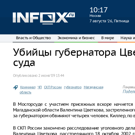
10
:
17
Москва
7 августа ‘26, Пятница
Власть и Общество
Экономика и бизнес
В мире
Наука и
Убийцы губернатора Цв
суда
Опубликовано
2 июня ‘09 13:44
Криминал
ЧП
СКП России
губернатор
Магаданская
Понрави
Подели
область
В Мосгорсуде с участием присяжных вскоре начнется
Магаданской области Валентина Цветкова, застреленного
за губернатором обвиняют четырех человек. Киллер, по в
В СКП России закончено расследование уголовного дел
Валентина Цветкова, расстрелянного 18 октября 2002 