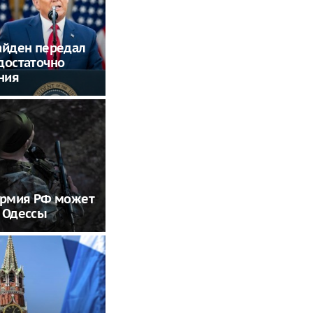
айден передал
достаточно
ния
армия РФ может
 Одессы