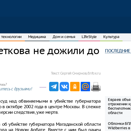
 технологии
Медицина
Дом и семья
LIfeStyle
Культура
еткова не дожили до
ПОСЛЕДНИЕ
Текст:
Сергей Смирнов/Infox.ru
лось?
тесь с друзьями!
Евраев объя
 суд над обвиняемыми в убийстве губернатора
отражении к
 в октябре 2002 года в центре Москвы. В слежке
беспилотник
ерсии следствия, уже мертв.
области
Обломки БПЛ
а об убийстве губернатора Магаданской области
Wildberries 
года на Новом Арбате. Вместе с ним был ранен