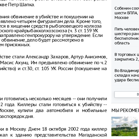
кве Петр Шапка.
Собянин соо
шести БПЛА,
ания обвинение в убийстве и покушении на
Москве
явлено четырем фигурантам дела. Кроме того,
тся в хищении средств рыболовецкого колхоза
Пять челове
ского крайрыбакколхозсоюза (ч. 3 ст. 159 УК
шестеро ран
 направлено генпрокурору на утверждение. Если
беспилотник
 обвинение, дело будет рассмотрено в
область
ем присяжных.
В торговых 
тве стали Александр Захаров, Артур Анисимов,
закрылись 2
Масис Ахунц. Им предъявлено обвинение по ч.2
бийство) и ст.30, ст. 105 УК России (покушение на
Во Владимир
складах нач
удара беспи
Число погиб
ресторане Ba
и готовились несколько месяцев -- они получили
выросло до 
2 года. Киллеры стали готовиться к убийству --
Москве, купили два автомобиля и мобильные
МЫ РЕКОМЕ
Таксопарки 
распорядок дня.
снижения шт
парковки
ки в Москву. Днем 18 октября 2002 года киллер
В Туле неиз
зжал к зданию представительства Магаданской
выстрелил в