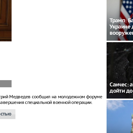
Трамп: Б
Украине 
вооруже
Санчес: 
дойти до
итрий Медведев сообщил на молодежном форуме
е завершения специальной военной операции.
остью