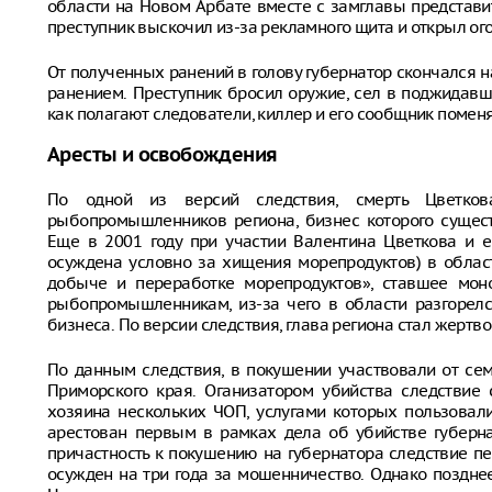
области на Новом Арбате вместе с замглавы представи
преступник выскочил из-за рекламного щита и открыл ого
От полученных ранений в голову губернатор скончался на
ранением. Преступник бросил оружие, сел в поджидавш
как полагают следователи, киллер и его сообщник помен
Аресты и освобождения
По одной из версий следствия, смерть Цветко
рыбопромышленников региона, бизнес которого сущест
Еще в 2001 году при участии Валентина Цветкова и е
осуждена условно за хищения морепродуктов) в облас
добыче и переработке морепродуктов», ставшее мон
рыбопромышленникам, из-за чего в области разгорел
бизнеса. По версии следствия, глава региона стал жертв
По данным следствия, в покушении участвовали от сем
Приморского края. Оганизатором убийства следствие
хозяина нескольких ЧОП, услугами которых пользовал
арестован первым в рамках дела об убийстве губерна
причастность к покушению на губернатора следствие п
осужден на три года за мошенничество. Однако поздне