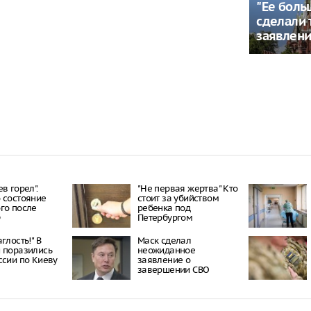
"Ее боль
сделали
заявлени
в горел".
"Не первая жертва" Кто
 состояние
стоит за убийством
го после
ребенка под
Ф
Петербургом
глость!" В
Маск сделал
 поразились
неожиданное
ссии по Киеву
заявление о
завершении СВО