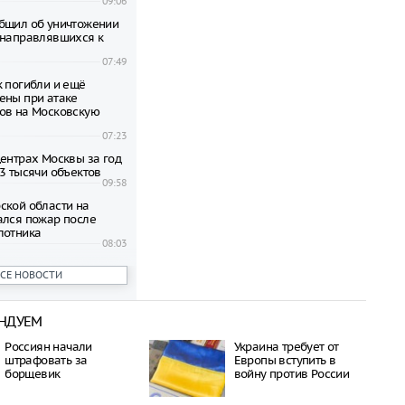
09:06
бщил об уничтожении
 направлявшихся к
07:49
к погибли и ещё
ены при атаке
ов на Московскую
07:23
центрах Москвы за год
,3 тысячи объектов
09:58
ской области на
ался пожар после
лотника
08:03
ших после взрыва в
ВСЕ НОВОСТИ
lzi Rossi в Москве
пяти
11:31
НДУЕМ
Москвы требуют
рафов за нарушения
Россиян начали
Украина требует от
штрафовать за
Европы вступить в
11:19
борщевик
войну против России
вестный несколько раз
 разработчика дронов