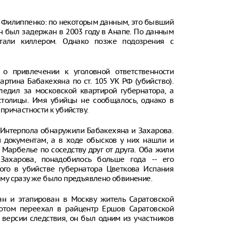
й Филиппенко: по некоторым данным, это бывший
н был задержан в 2003 году в Анапе. По данным
итали киллером. Однако позже подозрения с
 о привлечении к уголовной ответственности
артина Бабакехяна по ст. 105 УК РФ (убийство).
ледил за московской квартирой губернатора, а
столицы. Имя убийцы не сообщалось, однако в
ричастности к убийству.
и Интерпола обнаружили Бабакехяна и Захарова.
 документам, а в ходе обысков у них нашли и
 Марбелье по соседству друг от друга. Оба жили
Захарова, понадобилось больше года -- его
ого в убийстве губернатора Цветкова Испания
 ему сразу же было предъявлено обвинение.
н и этапирован в Москву житель Саратовской
отом переехал в райцентр Ершов Саратовской
о версии следствия, он был одним из участников