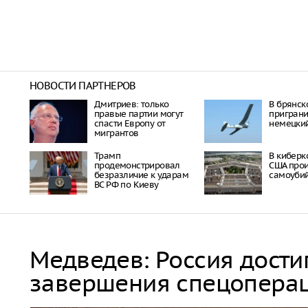
НОВОСТИ ПАРТНЕРОВ
Дмитриев: только
В брянск
правые партии могут
приграни
спасти Европу от
немецкий
мигрантов
Трамп
В кибер
продемонстрировал
США про
безразличие к ударам
самоуби
ВС РФ по Киеву
Медведев: Россия дости
завершения спецопера