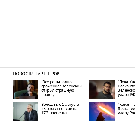
НОВОСТИ ПАРТНЕРОВ
"Все решит одно
"Пока Кие
сражение". Зеленский
Раскрыто
открыл страшную
Зеленско
правду
удара Р
Володин: с 1 августа
"Какая на
вырастут пенсии на
Британии
17,3 процента
удару Ро