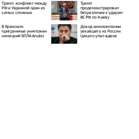
16:50
Трамп: конфликт между
Трамп
РФ и Украиной один из
продемонстрировал
бласти сгорел город,
самых сложных
безразличие к ударам
 для съемок
ВС РФ по Киеву
й битвы»
08:03
В брянском
Доход кинокомпании
сле атаки БПЛА
приграничье уничтожен
уехавшего из России
 склад Wildberries
немецкий БПЛА Anubis
Цекало упал вдвое
07:44
чался пожар на
 из-за атаки
ов, 6 человек
06:39