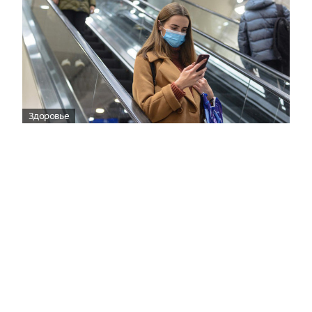
Здоровье
Вирусам вопреки: практическое
руководство по противовирусной
защите
08:00
Поздняя осень — время, когда «мелочи» решают
исход сезона.