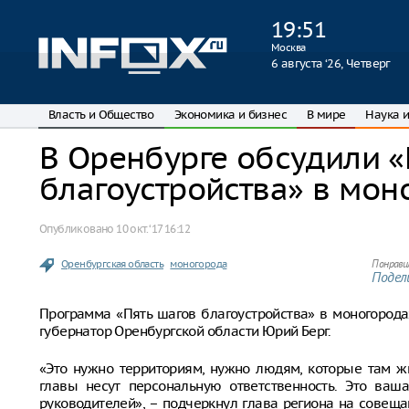
19
:
51
Москва
6 августа ‘26, Четверг
Власть и Общество
Экономика и бизнес
В мире
Наука и
В Оренбурге обсудили «
благоустройства» в мон
Опубликовано
10 окт. ‘17 16:12
Оренбургская область
моногорода
Понрави
Подели
Программа «Пять шагов благоустройства» в моногорода
губернатор Оренбургской области Юрий Берг.
«Это нужно территориям, нужно людям, которые там ж
главы несут персональную ответственность. Это ваша
руководителей», – подчеркнул глава региона на совещ