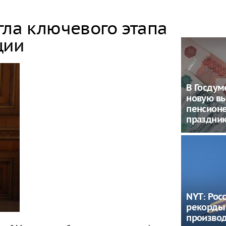
гла ключевого этапа
ции
В Госду
новую в
пенсион
праздни
NYT: Рос
рекорды
производ