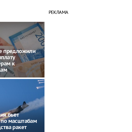
РЕКЛАМА
ме предложили
ыплату
ерам к
кам
сия бьет
 по масштабам
ства ракет