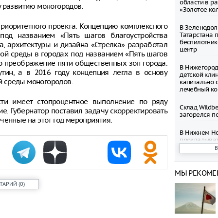
области в р
у развитию моногородов.
«Золотое ко
приоритетного проекта. Концепцию комплексного
В Зеленодол
од названием «Пять шагов благоустройства
Татарстана 
беспилотник
а, архитектуры и дизайна «Стрелка» разработал
центр
ой среды в городах под названием «Пять шагов
ло преображение пяти общественных зон города.
В Нижегород
тин, а в 2016 году концепция легла в основу
детской кли
 среды моногородов.
капитально 
лечебный ко
ти имеет стопроцентное выполнение по ряду
Склад Wildbe
ие. Губернатор поставил задачу скорректировать
загорелся п
ченные на этот год мероприятия.
В Нижнем Но
прокладыват
для новых с
линии метро
МЫ РЕКОМЕ
Работа склад
Сарапуле и 
ТАРИЙ
(
0
)
из-за беспи
Глава Удмур
о масштабно