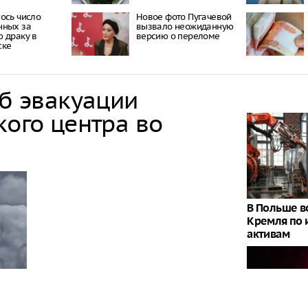
ось число
Новое фото Пугачевой
нных за
вызвало неожиданную
 драку в
версию о переломе
ске
об эвакуации
кого центра во
В Польше 
Кремля по
активам