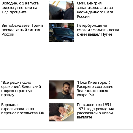
10:20
Володин: с 1 августа
СМИ: Венгрия
и нанесли удар по
вырастут пенсии на
запаниковала из-за
 в Ульяновской области
17,3 процента
неожиданного шага
08:48
России
и ВСУ атаковали
Вы побеждаете: Трамп
Петербуржцы не
енную зону в
послал ясный сигнал
смогли смолчать, когда
ане
России
к ним вышел Путин
08:32
ской области
коэффициент
и превысил
йский уровень
14:37
ке в результате атаки
еждены несколько
й
12:22
"Все решит одно
"Пока Киев горел".
сражение". Зеленский
Раскрыто состояние
открыл страшную
Зеленского после
правду
удара РФ
Варшава
Пенсионерам 1951—
отреагировала на
1971 года рождения
перенос посольства РФ
рассказали о новой
выплате