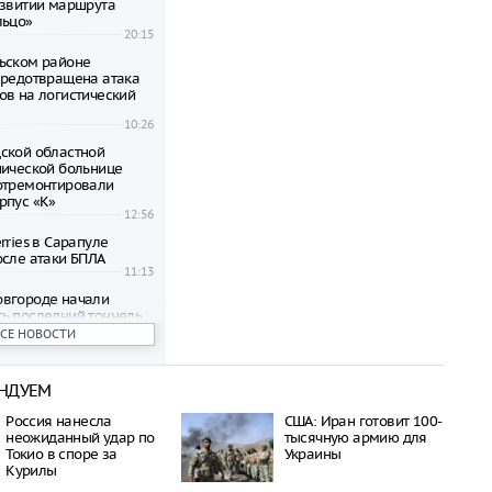
азвитии маршрута
льцо»
20:15
ьском районе
предотвращена атака
ов на логистический
10:26
ской областной
нической больнице
отремонтировали
рпус «К»
12:56
rries в Сарапуле
осле атаки БПЛА
11:13
вгороде начали
ь последний тоннель
танций Автозаводской
ВСЕ НОВОСТИ
15:16
НДУЕМ
ов Wildberries в
Ижевске ограничена
Россия нанесла
США: Иран готовит 100-
лотной атаки
10:35
неожиданный удар по
тысячную армию для
Токио в споре за
Украины
тии Бречалов сообщил
Курилы
й атаке БПЛА