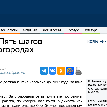
 технологии
Медицина
Дом и семья
LIfeStyle
Культура
Пять шагов
ПОСЛЕДНИЕ
огородах
лось?
тесь с друзьями!
В Нижегород
х должна быть выполнена до 2017 года, заявил
помощью бе
отслеживать
мусора
ивут. За стопроцентное выполнение программы
 работа, по которой вас будут оценивать как
Глеб Никити
речного тур
ании в правительстве Оренбуржья, посвященном