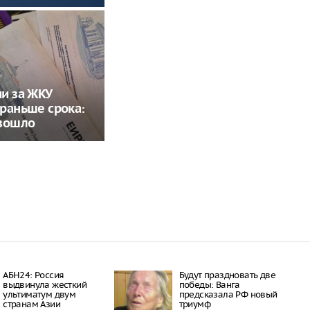
и за ЖКУ
раньше срока:
изошло
АБН24: Россия
Будут праздновать две
выдвинула жесткий
победы: Ванга
ультиматум двум
предсказала РФ новый
странам Азии
триумф