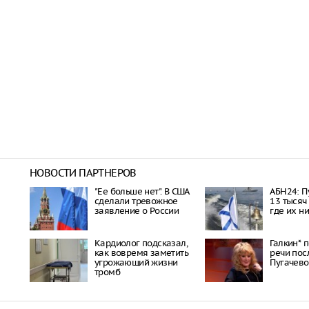
НОВОСТИ ПАРТНЕРОВ
"Ее больше нет". В США
АБН24: П
сделали тревожное
13 тысяч
заявление о России
где их н
Кардиолог подсказал,
Галкин* 
как вовремя заметить
речи пос
угрожающий жизни
Пугачево
тромб