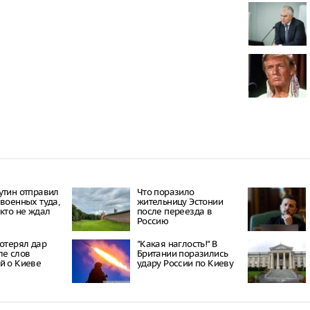
Беспилотник
объекту ТЭК
Беспилотник
производств
Башкортост
В Нижегород
суммарный 
рождаемост
среднеросси
В Нижнекамс
дронов повр
предприяти
утин отправил
Что поразило
 военных туда,
жительницу Эстонии
икто не ждал
после переезда в
Россию
потерял дар
"Какая наглость!" В
ле слов
Британии поразились
й о Киеве
удару России по Киеву