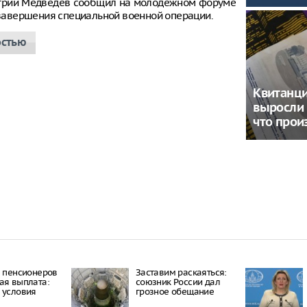
итрий Медведев сообщил на молодежном форуме
е завершения специальной военной операции.
остью
Квитанци
выросли 
что про
е пенсионеров
Заставим раскаяться:
ая выплата:
союзник России дал
 условия
грозное обещание