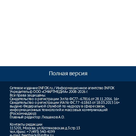
Полная версия
Сетевое издание INFOX.ru / Информационное агентство INFOX
Учредитель © ООО «СМАРТМЕДИА» 2008-2026 г.
Все права защищены.
Свидетельство о регистрации Эл № ФС77–67816 от 28.11.2016. 16+
Свидетельство о регистрации ИА № ФС 77 - 61863 от 18.05.2015 16+
выдано Федеральной службой по надзору в сфере связи,
информационных технологий и массовых коммуникаций
(Роскомнадзор)
Главный редактор: Люшаков А.О.
Контакты редакции
115201, Москва, ул.Котляковская д.3 стр.13
тел./факс: +7 (495) 540-4199
e-mail:
feedback@infox.ru