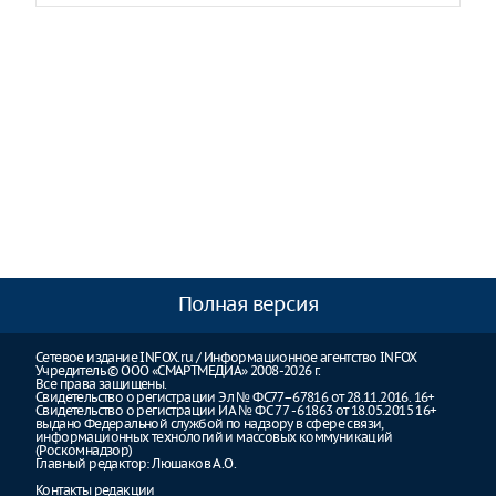
Полная версия
Сетевое издание INFOX.ru / Информационное агентство INFOX
Учредитель © ООО «СМАРТМЕДИА» 2008-2026 г.
Все права защищены.
Свидетельство о регистрации Эл № ФС77–67816 от 28.11.2016. 16+
Свидетельство о регистрации ИА № ФС 77 - 61863 от 18.05.2015 16+
выдано Федеральной службой по надзору в сфере связи,
информационных технологий и массовых коммуникаций
(Роскомнадзор)
Главный редактор: Люшаков А.О.
Контакты редакции