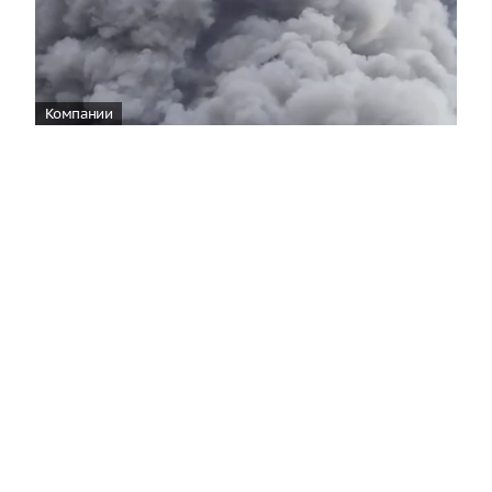
Компании
Wildberries уведомила об эвакуации
сотрудников логистического центра во
Владимирской области
11:28
На складском объекте Wildberries Владимирской
области произошел пожар в результате атаки, все
работники были выведены в безопасное место.