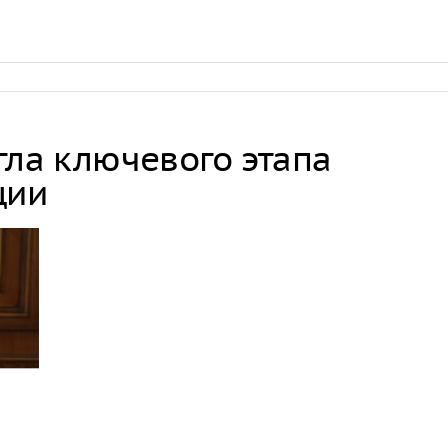
В Тверской о
построенный
«Молодинско
В Рязани по
эвакуировали
гла ключевого этапа
В Рязани на
предприятии
ции
беспилотник
пострадали