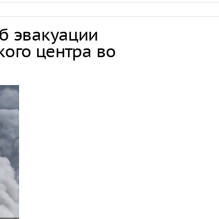
об эвакуации
кого центра во