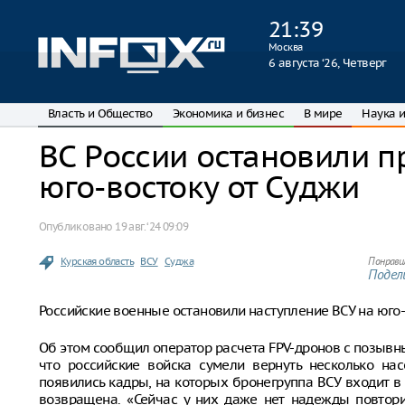
21
:
39
Москва
6 августа ‘26, Четверг
Власть и Общество
Экономика и бизнес
В мире
Наука и
ВС России остановили п
юго-востоку от Суджи
Опубликовано
19 авг. ‘24 09:09
Курская область
ВСУ
Суджа
Понрави
Подели
Российские военные остановили наступление ВСУ на юго-
Об этом сообщил оператор расчета FPV-дронов с позыв
что российские войска сумели вернуть несколько нас
появились кадры, на которых бронегруппа ВСУ входит в
возвращена. «Сейчас у них даже нет надежды повтори