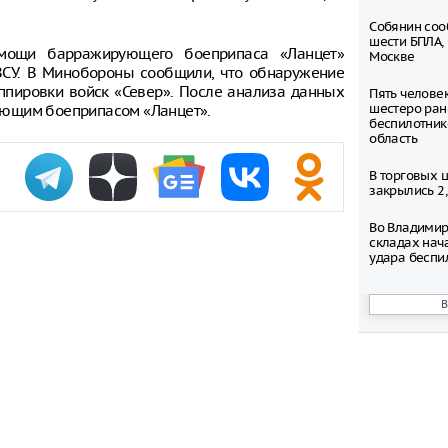
Собянин соо
шести БПЛА,
мощи барражирующего боеприпаса «Ланцет»
Москве
СУ. В Минобороны сообщили, что обнаружение
ппировки войск «Север». После анализа данных
Пять челове
шестеро ран
ующим боеприпасом «Ланцет».
беспилотник
область
В торговых 
закрылись 2
Во Владимир
складах нач
удара беспи
Число погиб
ресторане Ba
выросло до 
Таксопарки 
снижения шт
парковки
В Туле неиз
выстрелил в