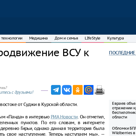
 технологии
Медицина
Дом и семья
LIfeStyle
Культура
родвижение ВСУ к
ПОСЛЕДНИЕ
лось?
тесь с друзьями!
Евраев объя
востоке от Суджи в Курской области.
отражении к
беспилотник
ным «Панда» в интервью
РИА Новости
. Он отметил,
области
еленных пунктов. По его словам, в интернете
 деревню Гирьи, однако данная территория была
Обломки БПЛ
Wildberries 
ть свое наступление. Теперь наступаем мы», —