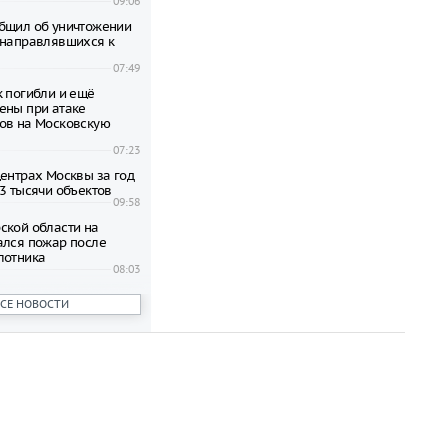
09:06
бщил об уничтожении
 направлявшихся к
07:49
к погибли и ещё
ены при атаке
ов на Московскую
07:23
центрах Москвы за год
,3 тысячи объектов
09:58
ской области на
ался пожар после
лотника
08:03
ших после взрыва в
ВСЕ НОВОСТИ
lzi Rossi в Москве
пяти
11:31
Москвы требуют
рафов за нарушения
11:19
вестный несколько раз
 разработчика дронов