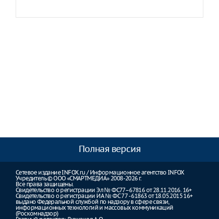
Полная версия
Сетевое издание INFOX.ru / Информационное агентство INFOX
Учредитель © ООО «СМАРТМЕДИА» 2008-2026 г.
Все права защищены.
Свидетельство о регистрации Эл № ФС77–67816 от 28.11.2016. 16+
Свидетельство о регистрации ИА № ФС 77 - 61863 от 18.05.2015 16+
выдано Федеральной службой по надзору в сфере связи,
информационных технологий и массовых коммуникаций
(Роскомнадзор)