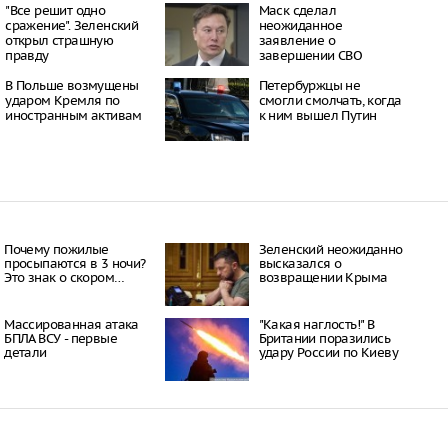
16:21
"Все решит одно
Маск сделал
сражение". Зеленский
неожиданное
 период простуд может
открыл страшную
заявление о
о обязательное
правду
завершении СВО
сок
16:18
В Польше возмущены
Петербуржцы не
ити-шоу поужинала с
ударом Кремля по
смогли смолчать, когда
дной миски, вызвав
иностранным активам
к ним вышел Путин
у зрителей
16:15
объем
анных автомобилей в
з альтернативные
ле увеличился в 1,6
16:13
Почему пожилые
Зеленский неожиданно
просыпаются в 3 ночи?
высказался о
Это знак о скором…
возвращении Крыма
Массированная атака
"Какая наглость!" В
БПЛА ВСУ - первые
Британии поразились
детали
удару России по Киеву