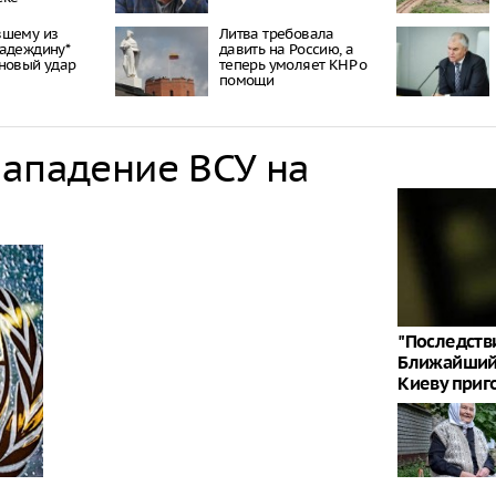
вшему из
Литва требовала
адеждину*
давить на Россию, а
новый удар
теперь умоляет КНР о
помощи
нападение ВСУ на
"Последств
Ближайший 
Киеву приг