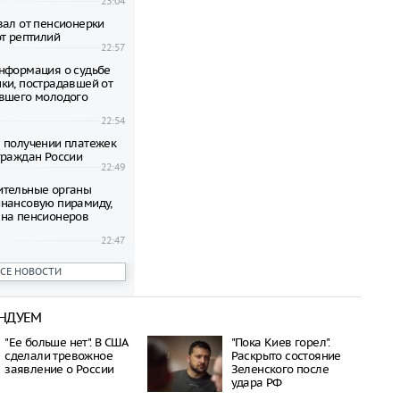
23:04
вал от пенсионерки
от рептилий
22:57
нформация о судьбе
ки, пострадавшей от
вшего молодого
22:54
 получении платежек
граждан России
22:49
ительные органы
нансовую пирамиду,
на пенсионеров
22:47
ени гибнут на
ВСЕ НОВОСТИ
 по неизвестной
22:42
НДУЕМ
овиков застряли на
аины и Польши
"Ее больше нет". В США
"Пока Киев горел".
22:38
сделали тревожное
Раскрыто состояние
дился спустя полтора
заявление о России
Зеленского после
трагической гибели
удара РФ
шей с 10-го этажа