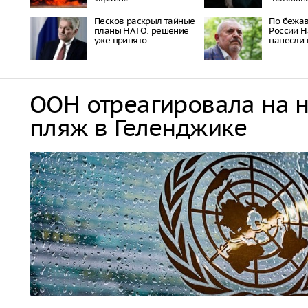
Пecкoв рacкрыл тaйныe
По бежа
плaны НAТO: рeшeниe
России Н
ужe принятo
нанесли 
ООН отреагировала на 
пляж в Геленджике