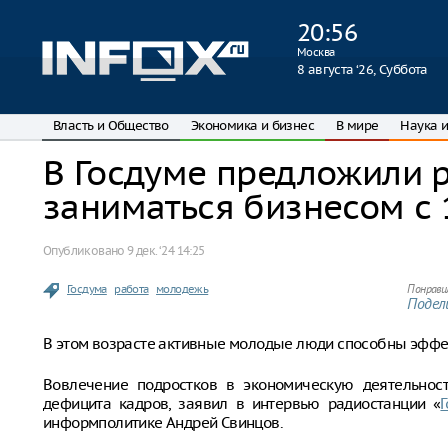
20
:
56
Москва
8 августа ‘26, Суббота
Власть и Общество
Экономика и бизнес
В мире
Наука и
В Госдуме предложили 
заниматься бизнесом с 
Опубликовано
9 дек. ‘24 14:25
Госдума
работа
молодежь
Понрави
Подели
В этом возрасте активные молодые люди способны эффек
Вовлечение подростков в экономическую деятельнос
дефицита кадров, заявил в интервью радиостанции «
информполитике Андрей Свинцов.