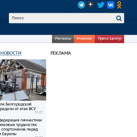
Регионы
Мнения
Пресс-Центр
 НОВОСТИ
РЕКЛАМА
ля Белгородской
радали от атак ВСУ
23:07
федерация гимнастики
визовых трудностях
 спортсменов перед
м Европы