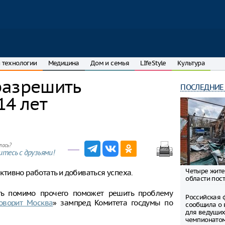
 технологии
Медицина
Дом и семья
LIfeStyle
Культура
разрешить
ПОСЛЕДНИЕ
14 лет
лось?
тесь с друзьями!
Четыре жите
тивно работать и добиваться успеха.
области пост
ть помимо прочего поможет решить проблему
Российская 
Говорит Москва
» зампред Комитета госдумы по
сообщила о 
для ведущих
чемпионато