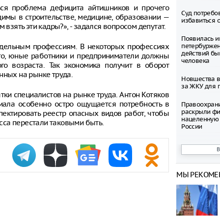
ься проблема дефицита айтишников и прочего
Суд потребо
имы в строительстве, медицине, образовании —
избавиться 
 взять эти кадры?», - задался вопросом депутат.
Появилась и
отдельным профессиям. В некоторых профессиях
петербуржен
действий бы
ого, юные работники и предприниматели должны
человека
го возраста. Так экономика получит в оборот
нных на рынке труда.
Новшества в
за ЖКУ для 
тки специалистов на рынке труда. Антон Котяков
циала особенно остро ощущается потребность в
Правоохран
раскрыли фи
ектировать реестр опасных видов работ, чтобы
нацеленную 
есса перестали таковыми быть.
России
Северные ол
Шпицбергене
причине
МЫ РЕКОМЕ
Тысячи груз
границе Укр
Младенец ро
часа после 
матери, упав