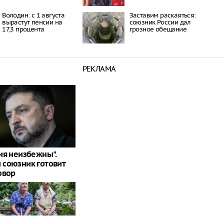
Володин: с 1 августа
Заставим раскаяться:
вырастут пенсии на
союзник России дал
17,3 процента
грозное обещание
РЕКЛАМА
ия неизбежны".
союзник готовит
овор