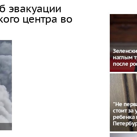
об эвакуации
кого центра во
Зеленски
наглым 
после ро
"Не перв
стоит за
ребенка 
Петербу