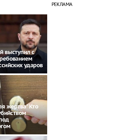
РЕКЛАМА
й выступил с
требованием
ссийских ударов
ая жертва" Кто
 убийством
под
ргом