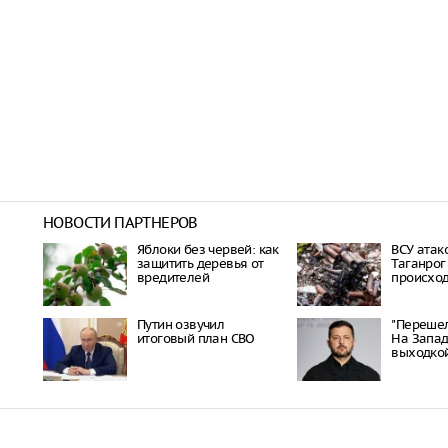
НОВОСТИ ПАРТНЕРОВ
Яблоки без червей: как
ВСУ атак
защитить деревья от
Таганрог
вредителей
происход
Путин озвучил
"Перешел
итоговый план СВО
На Запад
выходкой