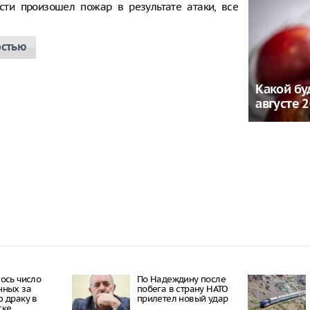
сти произошел пожар в результате атаки, все
остью
Какой бу
августе 
ось число
По Надеждину после
нных за
побега в страну НАТО
 драку в
прилетел новый удар
ске