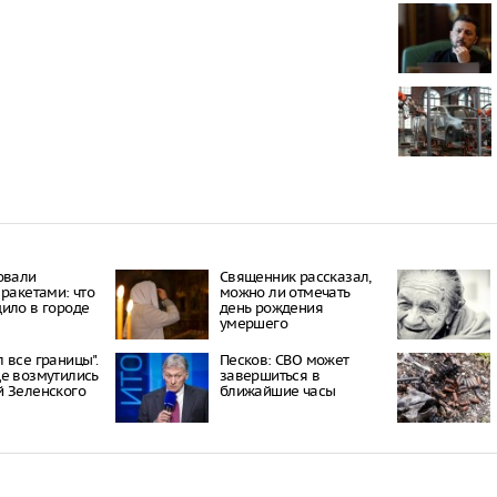
Онищенко: в
быть введен
ношение ма
Звезда реал
кошкой из о
отвращение 
"Автостат": 
импортиров
Россию чере
каналы в ию
раза
овали
Священник рассказал,
 ракетами: что
можно ли отмечать
ило в городе
день рождения
умершего
 все границы".
Песков: СВО может
е возмутились
завершиться в
 Зеленского
ближайшие часы