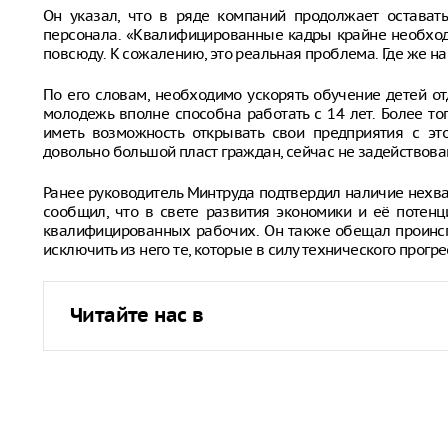
Он указал, что в ряде компаний продолжает остават
персонала. «Квалифицированные кадры крайне необход
повсюду. К сожалению, это реальная проблема. Где же нам
По его словам, необходимо ускорять обучение детей 
молодежь вполне способна работать с 14 лет. Более т
иметь возможность открывать свои предприятия с это
довольно большой пласт граждан, сейчас не задействова
Ранее руководитель Минтруда подтвердил наличие нехва
сообщил, что в свете развития экономики и её потен
квалифицированных рабочих. Он также обещал проинсп
исключить из него те, которые в силу технического прогр
Читайте нас в