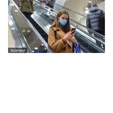
Здоровье
Вирусам вопреки: практическое
руководство по противовирусной
защите
08:00
Поздняя осень — время, когда «мелочи» решают
исход сезона.