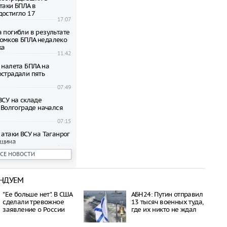
таки БПЛА в
достигло 17
17:07
 погибли в результате
омков БПЛА недалеко
ка
11:42
 налета БПЛА на
острадали пять
07:49
ВСУ на складе
в Волгограде начался
07:15
 атаки ВСУ на Таганрог
нщина
06:44
ВСЕ НОВОСТИ
и остались без
ии из-за атаки
дронов
НДУЕМ
14:06
ного берега Крыма
"Ее больше нет". В США
АБН24: Путин отправил
тались без
сделали тревожное
13 тысяч военных туда,
а после атак ВСУ
заявление о России
где их никто не ждал
10:29