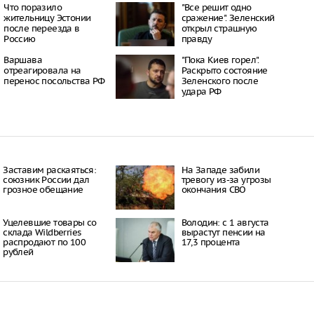
 погибли, пять
Что поразило
"Все решит одно
е воздушной атаки на
жительницу Эстонии
сражение". Зеленский
ону
после переезда в
открыл страшную
06:50
Россию
правду
 области 15 городов и
лкнулись с
Варшава
"Пока Киев горел".
электричеством после
отреагировала на
Раскрыто состояние
перенос посольства РФ
Зеленского после
12:42
удара РФ
й центр Wildberries в
 эвакуировали из-за
пасности
08:46
Заставим раскаяться:
На Западе забили
союзник России дал
тревогу из-за угрозы
грозное обещание
окончания СВО
Уцелевшие товары со
Володин: с 1 августа
склада Wildberries
вырастут пенсии на
распродают по 100
17,3 процента
рублей