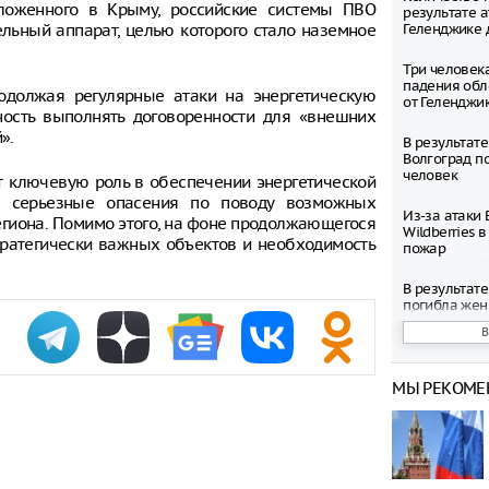
ложенного в Крыму, российские системы ПВО
результате а
льный аппарат, целью которого стало наземное
Геленджике 
Три человека
падения обл
родолжая регулярные атаки на энергетическую
от Геленджи
ность выполнять договоренности для «внешних
».
В результате
Волгоград п
человек
т ключевую роль в обеспечении энергетической
т серьезные опасения по поводу возможных
Из-за атаки 
егиона. Помимо этого, на фоне продолжающегося
Wildberries 
тратегически важных объектов и необходимость
пожар
В результате
погибла же
Жители Керч
электроэнерг
украинских 
МЫ РЕКОМЕ
Курорты Юж
временно ос
электричеств