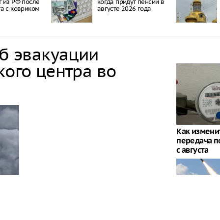
 из РФ после
когда придут пенсии в
а с ковриком
августе 2026 года
об эвакуации
кого центра во
Как измени
передача п
с августа