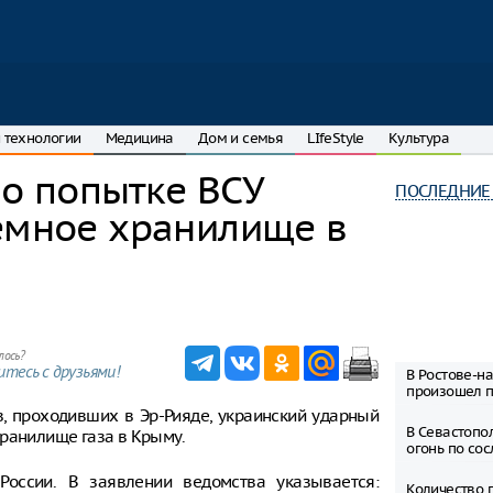
 технологии
Медицина
Дом и семья
LIfeStyle
Культура
о попытке ВСУ
ПОСЛЕДНИЕ
земное хранилище в
лось?
тесь с друзьями!
В Ростове-на
произошел 
в, проходивших в Эр-Рияде, украинский ударный
В Севастопо
ранилище газа в Крыму.
огонь по сос
оссии. В заявлении ведомства указывается:
Количество 