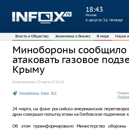
18
:
43
Москва
6 августа ‘26, Четверг
Власть и Общество
Экономика и бизнес
В мире
Наука и
Минобороны сообщило 
атаковать газовое под
Крыму
Опубликовано
25 марта ‘25 16:15
Минобороны
Крым
ВСУ
Понрави
Подели
24 марта, на фоне российско-американских переговоро
дрон совершил попытку атаки на Глебовское подземное х
Об этом проинформировало Министерство обороны Р