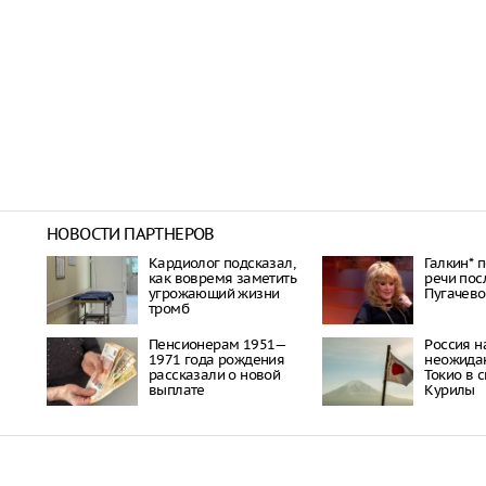
НОВОСТИ ПАРТНЕРОВ
Кардиолог подсказал,
Галкин* 
как вовремя заметить
речи пос
угрожающий жизни
Пугачево
тромб
Пенсионерам 1951—
Россия н
1971 года рождения
неожида
рассказали о новой
Токио в 
выплате
Курилы