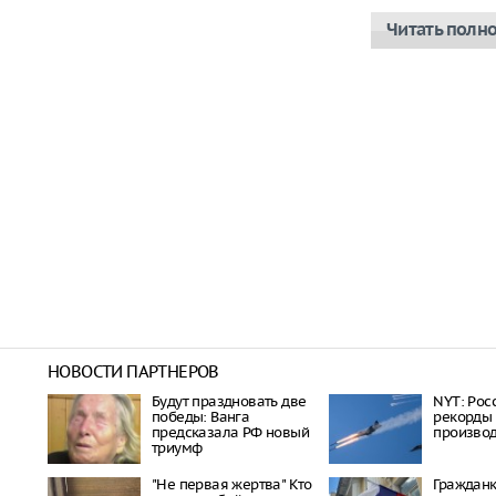
Читать полн
НОВОСТИ ПАРТНЕРОВ
Будут праздновать две
NYT: Рос
победы: Ванга
рекорды
предсказала РФ новый
производ
триумф
"Не первая жертва" Кто
Гражданк