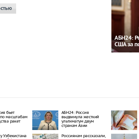
остью
АБН24: Р
США за 
сия бьет
АБН24: Россия
 по масштабам
выдвинула жесткий
ства ракет
ультиматум двум
странам Азии
у Узбекистана
Россиянам рассказали,