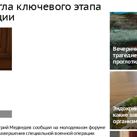
гла ключевого этапа
ции
Вечеринк
трагедие
проглоти
Эндокрин
какие за
организ
итрий Медведев сообщил на молодежном форуме
е завершения специальной военной операции.