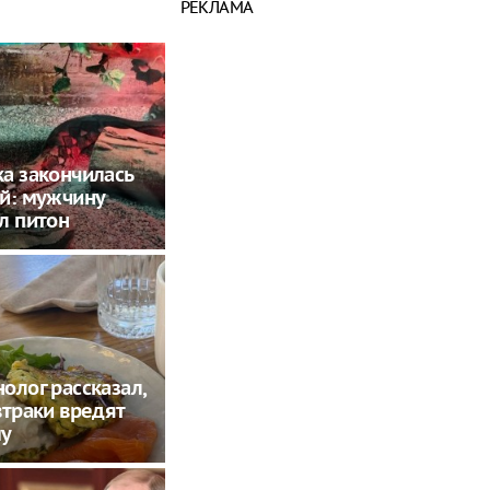
РЕКЛАМА
а закончилась
й: мужчину
л питон
олог рассказал,
втраки вредят
му