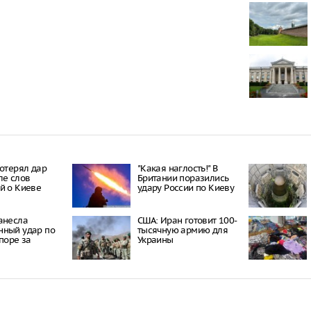
Два человека
ранены посл
Ростов-На-Д
В Ростовской
районов сто
проблемами 
урагана
Сортировочны
Симферополе
угрозы безо
потерял дар
"Какая наглость!" В
ле слов
Британии поразились
й о Киеве
удару России по Киеву
анесла
США: Иран готовит 100-
нный удар по
тысячную армию для
споре за
Украины