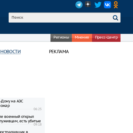
Регионы
Мнения
Пресс-Центр
 НОВОСТИ
РЕКЛАМА
-Дону на АЗС
пожар
06:25
ле военный открыл
луживцам, есть убитые
09:18
пострадавших в