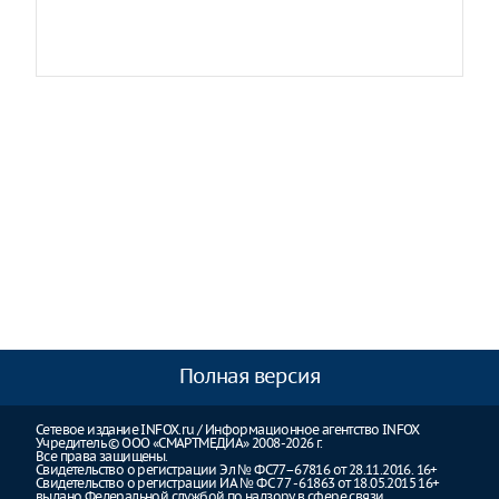
Полная версия
Сетевое издание INFOX.ru / Информационное агентство INFOX
Учредитель © ООО «СМАРТМЕДИА» 2008-2026 г.
Все права защищены.
Свидетельство о регистрации Эл № ФС77–67816 от 28.11.2016. 16+
Свидетельство о регистрации ИА № ФС 77 - 61863 от 18.05.2015 16+
выдано Федеральной службой по надзору в сфере связи,