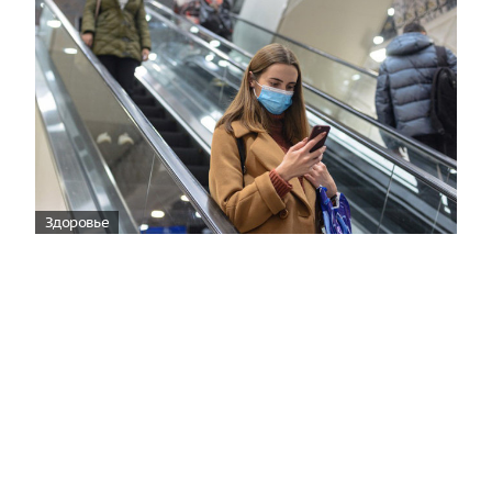
Здоровье
Вирусам вопреки: практическое
руководство по противовирусной
защите
08:00
Поздняя осень — время, когда «мелочи» решают
исход сезона.