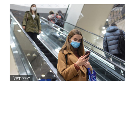
Здоровье
Вирусам вопреки: практическое
руководство по противовирусной
защите
08:00
Поздняя осень — время, когда «мелочи» решают
исход сезона.