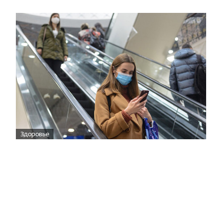
Здоровье
Вирусам вопреки: практическое
руководство по противовирусной
защите
08:00
Поздняя осень — время, когда «мелочи» решают
исход сезона.