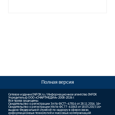
Полная версия
Сетевое издание INFOX.ru / Информационное агентство INFOX
Учредитель © ООО «СМАРТМЕДИА» 2008-2026 г.
Все права защищены.
Свидетельство о регистрации Эл № ФС77–67816 от 28.11.2016. 16+
Свидетельство о регистрации ИА № ФС 77 - 61863 от 18.05.2015 16+
выдано Федеральной службой по надзору в сфере связи,
информационных технологий и массовых коммуникаций