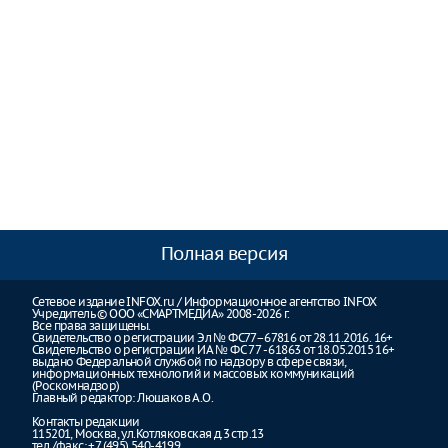
Полная версия
Сетевое издание INFOX.ru / Информационное агентство INFOX
Учредитель © ООО «СМАРТМЕДИА» 2008-2026 г.
Все права защищены.
Свидетельство о регистрации Эл № ФС77–67816 от 28.11.2016. 16+
Свидетельство о регистрации ИА № ФС 77 - 61863 от 18.05.2015 16+
выдано Федеральной службой по надзору в сфере связи,
информационных технологий и массовых коммуникаций
(Роскомнадзор)
Главный редактор: Люшаков А.О.
Контакты редакции
115201, Москва, ул.Котляковская д.3 стр.13
тел./факс: +7 (495) 540-4199