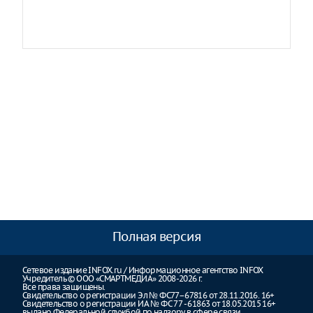
Полная версия
Сетевое издание INFOX.ru / Информационное агентство INFOX
Учредитель © ООО «СМАРТМЕДИА» 2008-2026 г.
Все права защищены.
Свидетельство о регистрации Эл № ФС77–67816 от 28.11.2016. 16+
Свидетельство о регистрации ИА № ФС 77 - 61863 от 18.05.2015 16+
выдано Федеральной службой по надзору в сфере связи,