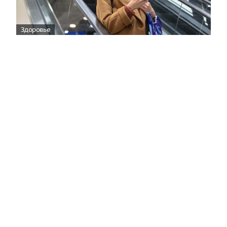
Здоровье
Вирусам вопреки: практическое
руководство по противовирусной
защите
08:00
Поздняя осень — время, когда «мелочи» решают
исход сезона.