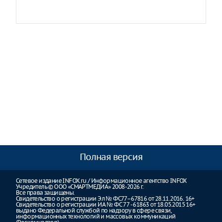
Полная версия
Сетевое издание INFOX.ru / Информационное агентство INFOX
Учредитель © ООО «СМАРТМЕДИА» 2008-2026 г.
Все права защищены.
Свидетельство о регистрации Эл № ФС77–67816 от 28.11.2016. 16+
Свидетельство о регистрации ИА № ФС 77 - 61863 от 18.05.2015 16+
выдано Федеральной службой по надзору в сфере связи,
информационных технологий и массовых коммуникаций