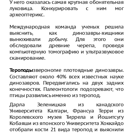
У него оказалась самая крупная обонятельная
луковица. Конкурировать с ним мог
археоптерикс.
Международная команда ученых решила
выяснить, как динозавры-хищники
вынюхивали добычу. Для этого они
обследовали древние черепа, проведя
компьютерную томографию и ультразвуковое
сканирование.
звероногие плотоядные динозавры.
Тероподы
Составляют около 40% всех известных науке
динозавров. Передвигались на двух задних
конечностях. Палеонтологи подозревают, что
птицы развились именно из теропод.
Дарла Зеленицкая из канадского
Университета Калгари, Франсуа Терри из
Королевского музея Тиррела и Йошитсугу
Кобаяши из японского Университета Хоккайдо
отобрали кости 21 вида теропод и выяснили