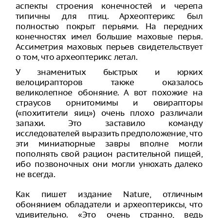
аспекты строения конечностей и черепа
типичны для птиц. Археоптерикс был
полностью покрыт перьями. На передних
конечностях имел большие маховые перья.
Ассиметрия маховых перьев свидетельствует
о том, что археоптерикс летал.
У знаменитых быстрых и юрких
велоцирапторов также оказалось
великолепное обоняние. А вот похожие на
страусов орнитомимы и овирапторы
(«похитители яиц») очень плохо различали
запахи. Это заставило команду
исследователей выразить предположение, что
эти миниатюрные завры вполне могли
пополнять свой рацион растительной пищей,
ибо позвоночных они могли унюхать далеко
не всегда.
Как пишет издание Nature, отличным
обонянием обладатели и археоптериксы, что
удивительно. «Это очень странно, ведь