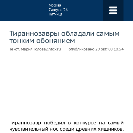
Навигация
Москва
7 августа ‘26
Пятница
Тираннозавры обладали самым
тонким обонянием
Текст:
Мария Голова/Infox.ru
опубликовано
29 окт. ‘08 10:54
Тираннозавр победил в конкурсе на самый
чувствительный нос среди древних хищников.