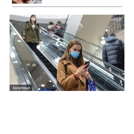
Здоровье
Вирусам вопреки: практическое
руководство по противовирусной
защите
08:00
Поздняя осень — время, когда «мелочи» решают
исход сезона.