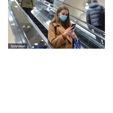
Здоровье
Вирусам вопреки: практическое
руководство по противовирусной
защите
08:00
Поздняя осень — время, когда «мелочи» решают
исход сезона.