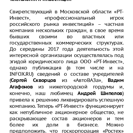
Свирепствующий в Московской области «РТ-
Инвест», «профессиональный игрок
российского рынка инвестиций» – частная
компания нескольких граждан, в свое время
бывших своими во властных или
государственных коммерческих структурах.
До середины 2017 года деятельность этой
интересной организации осуществлялась под
эгидой юридического лица ООО «РТ-Инвест»,
однако публикация (в том числе и на
INFOX.RU) сведений о составе учредителей
(
из «АвтоВАЗа»,
Сергей Скворцов
Вадим
из нижегородской гордумы и,
Агафонов
конечно, наш любимец
)
Андрей Шипелов
привела к решению ликвидировать успешную
компанию. Теперь «РТ-Инвест» функционирует
как непубличное акционерное общество, не
раскрывающее состав акционеров и тем
более их доли в бизнесе. Можно
предположить, что госкорпорация «Ростех»