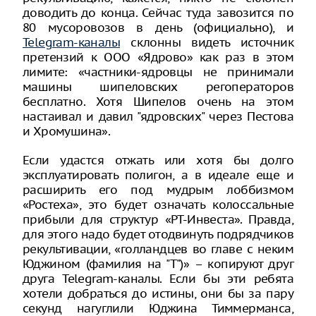
доводить до конца. Сейчас туда завозится по
80 мусоровозов в день (официально), и
Telegram-каналы
склонны видеть источник
претензий к ООО «Ядрово» как раз в этом
лимите: «частники-ядровцы не принимали
машины шипеловских регоператоров
бесплатно. Хотя Шипелов очень на этом
настаивал и давил "ядровских" через Пестова
и Хромушина».
Если удастся отжать или хотя бы долго
эксплуатировать полигон, а в идеале еще и
расширить его под мудрым лоббизмом
«Ростеха», это будет означать колоссальные
прибыли для структур «РТ-Инвеста». Правда,
для этого надо будет отодвинуть подрядчиков
рекультивации, «голландцев во главе с неким
Юджином (фамилия на "Т")» – копируют друг
друга Telegram-каналы. Если бы эти ребята
хотели добраться до истины, они бы за пару
секунд нагуглили Юджина Тиммерманса,