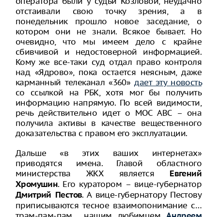
оператора были у судьи Козловой, неудачно
отстаивали свою точку зрения, а в
понедельник прошло новое заседание, о
котором они не знали. Всякое бывает. Но
очевидно, что мы имеем дело с крайне
сбивчивой и недостоверной информацией.
Кому же все-таки суд отдал право контроля
над «Ядрово», пока остается неясным, даже
карманный телеканал «360»
дает эту новост
ь
со ссылкой на РБК, хотя мог бы получить
информацию напрямую. По всей видимости,
речь действительно идет о МОС АВС – она
получила активы в качестве вещественного
доказательства с правом его эксплуатации.
Дальше «в этих ваших интернетах»
приводятся имена. Главой областного
министерства ЖКХ является
Евгений
. Его куратором – вице-губернатор
Хромушин
. А вице-губернатору Пестову
Дмитрий Пестов
приписываются тесное взаимопонимание с…
трам-пам-пам… нашим любимцем
Андреем