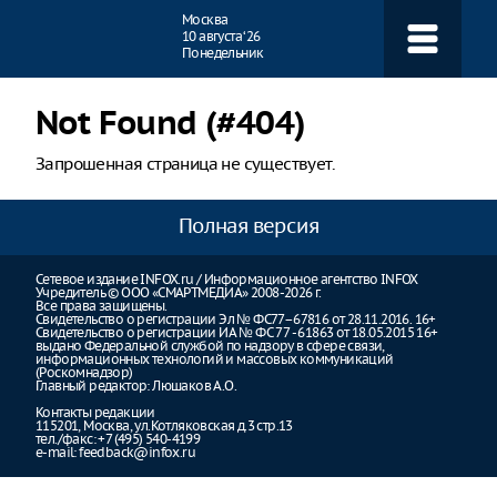
Навигация
Москва
10 августа ‘26
Понедельник
Not Found (#404)
Запрошенная страница не существует.
Полная версия
Сетевое издание INFOX.ru / Информационное агентство INFOX
Учредитель © ООО «СМАРТМЕДИА» 2008-2026 г.
Все права защищены.
Свидетельство о регистрации Эл № ФС77–67816 от 28.11.2016. 16+
Свидетельство о регистрации ИА № ФС 77 - 61863 от 18.05.2015 16+
выдано Федеральной службой по надзору в сфере связи,
информационных технологий и массовых коммуникаций
(Роскомнадзор)
Главный редактор: Люшаков А.О.
Контакты редакции
115201, Москва, ул.Котляковская д.3 стр.13
тел./факс: +7 (495) 540-4199
e-mail:
feedback@infox.ru