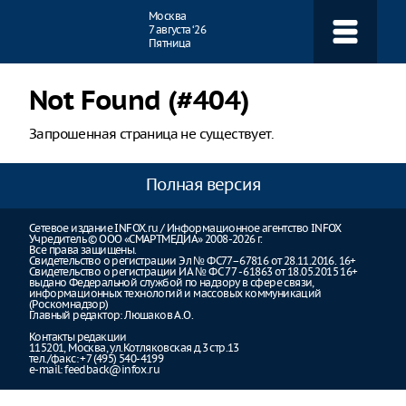
Навигация
Москва
7 августа ‘26
Пятница
Not Found (#404)
Запрошенная страница не существует.
Полная версия
Сетевое издание INFOX.ru / Информационное агентство INFOX
Учредитель © ООО «СМАРТМЕДИА» 2008-2026 г.
Все права защищены.
Свидетельство о регистрации Эл № ФС77–67816 от 28.11.2016. 16+
Свидетельство о регистрации ИА № ФС 77 - 61863 от 18.05.2015 16+
выдано Федеральной службой по надзору в сфере связи,
информационных технологий и массовых коммуникаций
(Роскомнадзор)
Главный редактор: Люшаков А.О.
Контакты редакции
115201, Москва, ул.Котляковская д.3 стр.13
тел./факс: +7 (495) 540-4199
e-mail:
feedback@infox.ru