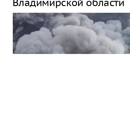
Владимирской области
пожар / дым
На складском объекте Wildberries Владимирской обла
работники были выведены в безопасное место.
Читать полн