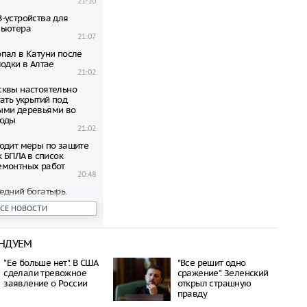
21:10
-устройства для
пьютера
21:07
пал в Катуни после
одки в Алтае
21:02
квы настоятельно
ать укрытий под
ыми деревьями во
годы
21:02
одит меры по защите
к БПЛА в список
емонтных работ
20:48
едний богатырь.
рал почти 45
ВСЕ НОВОСТИ
ублей в день
20:42
НДУЕМ
бъявил о намерении
пецоперацию по
"Ее больше нет". В США
"Все решит одно
отив России
сделали тревожное
сражение". Зеленский
20:27
заявление о России
открыл страшную
 транспорта Москвы
правду
возможность зимнего