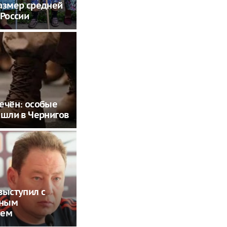
азмер средней
 России
ечён: особые
ашли в Чернигов
выступил с
ьным
ием