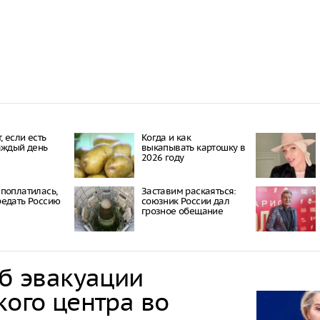
, если есть
Когда и как
аждый день
выкапывать картошку в
2026 году
поплатилась,
Заставим раскаяться:
едать Россию
союзник России дал
грозное обещание
об эвакуации
кого центра во