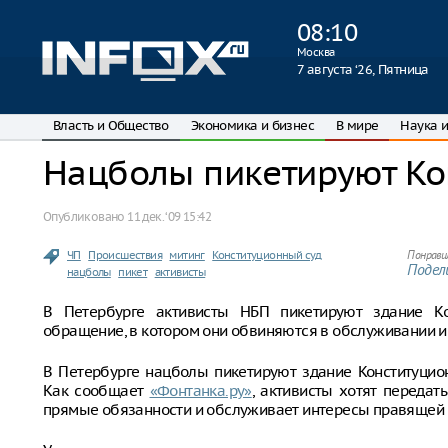
08
:
10
Москва
7 августа ‘26, Пятница
Власть и Общество
Экономика и бизнес
В мире
Наука и
Нацболы пикетируют Ко
Опубликовано
11 дек. ‘09 15:42
ЧП
Происшествия
митинг
Конституционный суд
Понрави
Подели
нацболы
пикет
активисты
В Петербурге активисты НБП пикетируют здание Кон
обращение, в котором они обвиняются в обслуживании 
В Петербурге нацболы пикетируют здание Конституцион
Как сообщает
«Фонтанка.ру»
, активисты хотят передат
прямые обязанности и обслуживает интересы правящей 