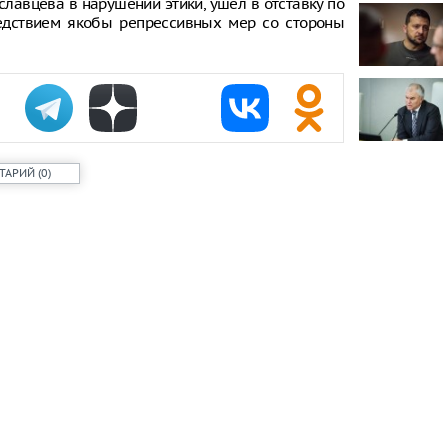
славцева в нарушении этики, ушел в отставку по
проката сам
ледствием якобы репрессивных мер со стороны
Самый досту
России стал
Путин одобр
аэропорта 
Фармацевты
увольнения 
ТАРИЙ
(
0
)
требований