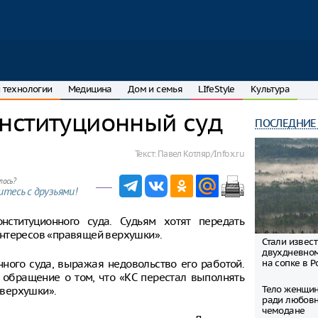
 технологии
Медицина
Дом и семья
LIfeStyle
Культура
нституционный суд
ПОСЛЕДНИЕ
Текст:
Павел Котляр/Infox.ru
лось?
тесь с друзьями!
ституционного суда. Судьям хотят передать
интересов «правящей верхушки».
Стали извес
двухдневно
ного суда, выражая недовольство его работой.
на сопке в Р
ь обращение о том, что «КС перестал выполнять
Тело женщин
верхушки».
ради любовн
чемодане