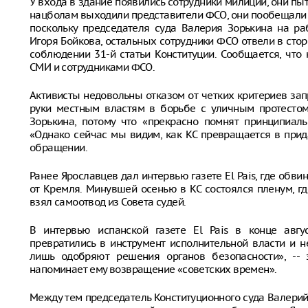
У входа в здание появились сотрудники милиции, они пыт
нацболам выходили представители ФСО, они пообещали 
поскольку председателя суда Валерия Зорькина на р
Игоря Бойкова, остальных сотрудники ФСО отвели в сто
соблюдении 31-й статьи Конституции. Сообщается, что
СМИ и сотрудниками ФСО.
Активисты недовольны отказом от четких критериев за
руки местным властям в борьбе с уличным протестом
Зорькина, потому что «прекрасно помнят принципиал
«Однако сейчас мы видим, как КС превращается в прида
обращении.
Ранее Ярославцев дал интервью газете El Pais, где обв
от Кремля. Минувшей осенью в КС состоялся пленум, г
взял самоотвод из Совета судей.
В интервью испанской газете El Pais в конце авгу
превратились в инструмент исполнительной власти и 
лишь одобряют решения органов безопасности», -- 
напоминает ему возвращение «советских времен».
Между тем председатель Конституционного суда Валерий