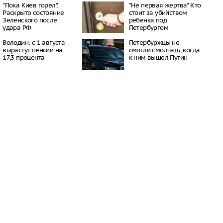
окатов
"Пока Киев горел".
"Не первая жертва" Кто
20:23
Раскрыто состояние
стоит за убийством
Зеленского после
ребенка под
пный «Москвич» в
удара РФ
Петербургом
 рекордно дешевле
20:15
Володин: с 1 августа
Петербуржцы не
ил приватизацию
вырастут пенсии на
смогли смолчать, когда
Шереметьево
17,3 процента
к ним вышел Путин
19:35
 Крыма под угрозой
из-за новых
 Минздрава
19:28