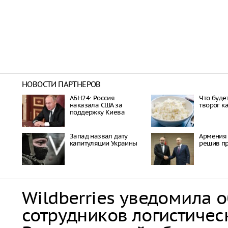
НОВОСТИ ПАРТНЕРОВ
АБН24: Россия
Что будет
наказала США за
творог к
поддержку Киева
Запад назвал дату
Армения 
капитуляции Украины
решив пр
Wildberries уведомила 
сотрудников логистичес