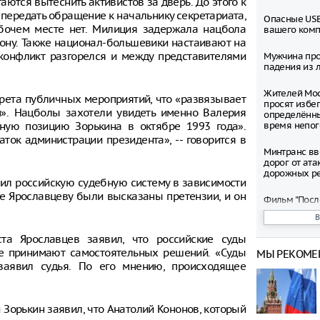
аются вытеснить активистов за дверь. До этого к
передать обращение к начальнику секретариата,
Опасные USB
абочем месте нет. Милиция задержала нацбола
вашего ком
рону. Также национал-большевики настаивают на
 конфликт разгорелся и между представителями
Мужчина про
падения из л
Жителей Мос
прета публичных мероприятий, что «развязывает
просят избег
». Нацболы захотели увидеть именно Валерия
определённ
ьную позицию Зорькина в октябре 1993 года».
время непо
ток администрации президента», -- говорится в
Минтранс вв
дорог от ата
дорожных р
инил российскую судебную систему в зависимости
де Ярославцеву были высказаны претензии, и он
Фильм "Посл
Колобок" соб
миллионов р
премьеры
ста Ярославцев заявил, что российские суды
не принимают самостоятельных решений. «Суды
МЫ РЕКОМЕ
Зеленский о
заявил судья. По его мнению, происходящее
запустить с
санкциям пр
Департамент
 Зорькин заявил, что Анатолий Кононов, который
рассмотрел 