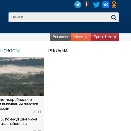
Регионы
Мнения
Пресс-Центр
 НОВОСТИ
РЕКЛАМА
тны подробности о
м выживании пилотов
оссии
21:14
ы, покинувшей мужа
ика, найдено в