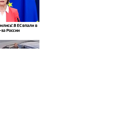
лись". В ЕС впали в
-за России
 тебя": в Польше
ассовое избиение