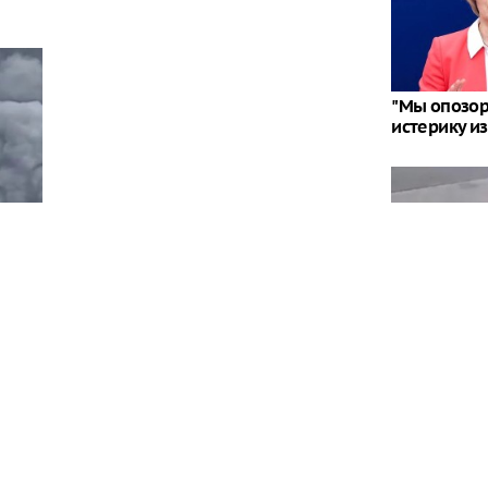
"Мы опозори
истерику из
"Путин ждет
началось м
украинцев
сти произошел пожар в результате атаки, все
остью