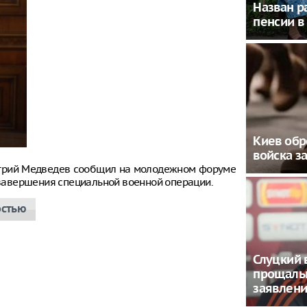
Назван р
пенсии в
Киев обр
войска з
итрий Медведев сообщил на молодежном форуме
е завершения специальной военной операции.
остью
Слуцкий 
прощал
заявлен