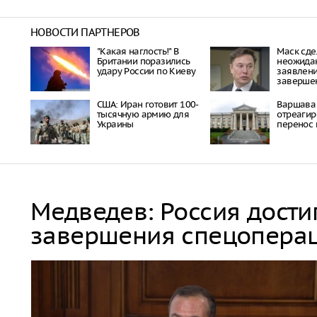
НОВОСТИ ПАРТНЕРОВ
"Какая наглость!" В
Маск сде
Британии поразились
неожида
удару России по Киеву
заявлени
заверше
США: Иран готовит 100-
Варшава
тысячную армию для
отреагир
Украины
перенос 
Медведев: Россия дости
завершения спецопера