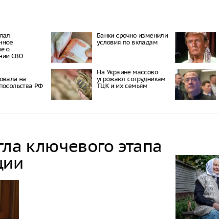
лал
Банки срочно изменили
нное
условия по вкладам
е о
нии СВО
На Украине массово
овала на
угрожают сотрудникам
посольства РФ
ТЦК и их семьям
гла ключевого этапа
ции