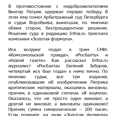
В противостоянии с недоброжелателями
Виктор Петрик одержал первую победу. В
этом ему помог Арбитражный суд Петербурга
и судья Воробьева, вынесшая, по мнению
обеих сторон, беспрецедентное решение.
Решение суда в редакцию Infox.ru прислала
компания «Золотая формула».
Иск холдинг подал к трем СМИ:
«Комсомольской правде», «Росбалту» и
«Новой газете». Как рассказал Infox.ru
журналист «Росбалта» Евгений Зубарев,
четвертый иск был подан к нему лично. По
мнению судьи, все три издания,
опубликовавшие об изобретениях Петрика
критические материалы, оказались виновны,
причем, в одинаковой степени. «Я изумлен.
Оказалось, что не просто один виноват, а
другой не виноват, а виноваты одинаково!
Причем, сумма символическая -- 200 тысяч.
Если помните, на днях «Золотая формула»