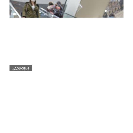
Здоровье
Вирусам вопреки: практическое
руководство по противовирусной
защите
08:00
Поздняя осень — время, когда «мелочи» решают
исход сезона.