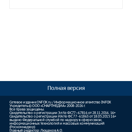
Полная версия
Сетевое издание INFOX.ru / Информационное агентство INFOX
Учредитель © ООО «СМАРТМЕДИА» 2008-2026 г.
Все права защищены.
Свидетельство о регистрации Эл № ФС77–67816 от 28.11.2016. 16+
Свидетельство о регистрации ИА № ФС 77 - 61863 от 18.05.2015 16+
выдано Федеральной службой по надзору в сфере связи,
информационных технологий и массовых коммуникаций
(Роскомнадзор)
Главный редактор: Люшаков А.О.