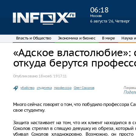
06
:
18
Москва
6 августа ‘26, Четверг
Власть и Общество
Экономика и бизнес
В мире
Наука и
«Адское властолюбие»: 
откуда берутся профес
Опубликовано
18 нояб. ‘19 17:11
убийство
студентка
профессор
Олег Соколов
Понрави
Подели
Много сейчас говорят о том, что побудило профессора Са
свое студентку.
Защита настаивает на том, что их клиент находился в с
Соколов стрелял в спящую девушку из обреза, который к
убивал Соколов хладнокровно. Возможно, он просто 