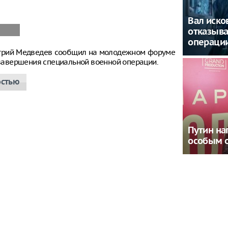
Вал иско
отказыва
операци
итрий Медведев сообщил на молодежном форуме
е завершения специальной военной операции.
остью
Путин на
особым 