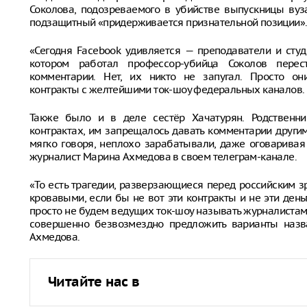
Соколова, подозреваемого в убийстве выпускницы вуз
подзащитный «придерживается признательной позиции»
«Сегодня Facebook удивляется — преподаватели и студ
котором работал профессор-убийца Соколов перес
комментарии. Нет, их никто не запугал. Просто он
контракты с желтейшими ток-шоу федеральных каналов.
Также было и в деле сестёр Хачатурян. Родственн
контрактах, им запрещалось давать комментарии другим
мягко говоря, неплохо зарабатывали, даже оговаривая
журналист Марина Ахмедова в своем телеграм-канале.
«То есть трагедии, разверзающиеся перед российским з
кровавыми, если бы не вот эти контракты и не эти ден
просто не будем ведущих ток-шоу называть журналистами. 
совершенно безвозмездно предложить варианты назв
Ахмедова.
Читайте нас в