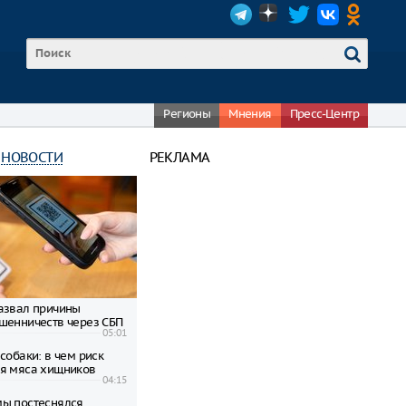
Регионы
Мнения
Пресс-Центр
 НОВОСТИ
РЕКЛАМА
азвал причины
шенничеств через СБП
05:01
собаки: в чем риск
я мяса хищников
04:15
ы постеснялся