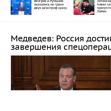
Венгрия и Румыния
Зеленски
оказались на грани
повел cе
двух катастроф сразу
присутст
Ляйен
Медведев: Россия дости
завершения спецопера