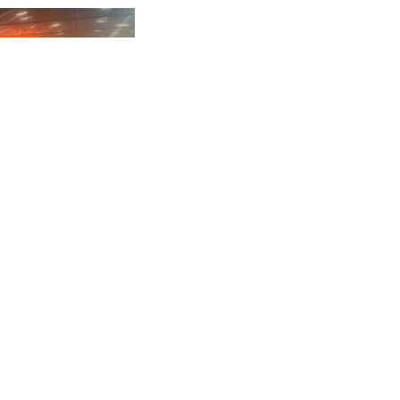
ллиардов. Что
 Перми
инулись скупать
-раскладушки