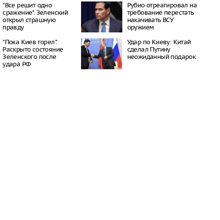
ородов озвучил
"Все решит одно
Рубио отреагировал на
ордного спроса на
сражение". Зеленский
требование перестать
дные автомобили в
открыл страшную
накачивать ВСУ
правду
оружием
23:03
ританка установила
"Пока Киев горел".
Удар по Киеву: Китай
тоянию на крыле
Раскрыто состояние
сделал Путину
молета
Зеленского после
неожиданный подарок
23:00
удара РФ
бщил о первой
России с мая
22:50