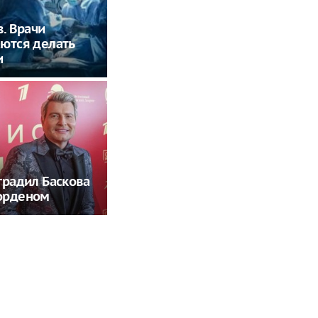
в. Врачи
ются делать
и
градил Баскова
орденом