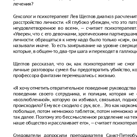
лечения?
Сексолог и психотерапевт Лев Щеглов диагноз расчленител
расстройство личности. «Я глубоко убежден, что это пат
неудовлетворенное во всем», — считает психотерапевт
«Уверен, что с его девочками, эротическими партнершами
личности: обращаться к нему надо было только «сир», о
называли иначе. То есть заигрывание на уровне сверхце
которые, в общем-то, два-три шага и переходят в галлюци
Щеглов рассказал, что он, как психотерапевт не смог
личные разговоры сумел бы предотвратить убийство, ко
профессора фантазии перемешались с жизнью.
«Я хочу отметить отвратительное поведение руководства
поведении своего сотрудника, и полиции, которая н
«возлюбленной», которую он избивал, связывал, поднос
происходило? Ему все сходило с рук, все... Это как наркома
побольше, потом немножко таблеток, потом немножко и
так далее. Поэтому это бессмысленное разделение на тех
наше общество и расслаивает его», — считает психотерап
Следователи допросили преподавателя Санкт-Петербу