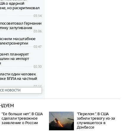
ША о ядерной
ке, но раскритиковал
03:54
посоветовал Германии
итику запугивания
03:06
ъяснили масштабное
электроэнергии
02:47
Трамп планирует
шлин на импорт
я
02:30
бласти один человек
аке БПЛА на частный
02:14
ВСЕ НОВОСТИ
на Фердман о
китайских курортах
ян
НДУЕМ
23:18
зрешена продажа
"Ее больше нет". В США
"Перелом ". В США
дартов Евро-2, Евро-3
сделали тревожное
забили тревогу из-за
заявление о России
случившегося в
23:08
Донбассе