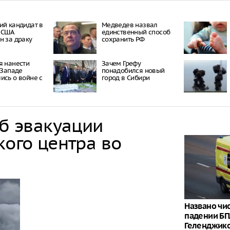
ий кандидат в
Медведев назвал
 США
единственный способ
н за драку
сохранить РФ
я нанести
Зачем Грефу
 Западе
понадобился новый
ись о войне с
город в Сибири
об эвакуации
кого центра во
Названо чи
падении БП
Геленджик