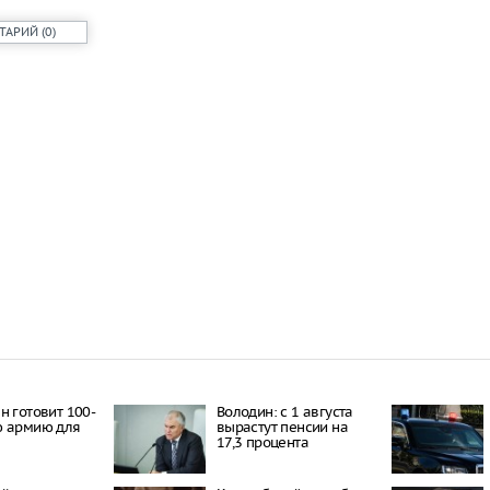
ТАРИЙ
(
0
)
н готовит 100-
Володин: с 1 августа
ю армию для
вырастут пенсии на
17,3 процента