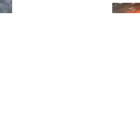
Ушло 16 ми
началось в
сти произошел пожар в результате атаки, все
остью
Россияне р
смартфоны