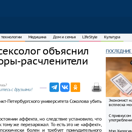
 технологии
Медицина
Дом и семья
LIfeStyle
Культура
сексолог объяснил
ПОСЛЕДНИЕ
соры-расчленители
лось?
тесь с друзьями!
Экономист н
нкт-Петербургского университета Соколова убить
всплеска мо
С привкусом 
остоянии аффекта, но следствие установило, что
употреблени
 тому же перезаряжал. То есть это не «аффект»,
психически болен и требует принудительного
Мэр Хиросим