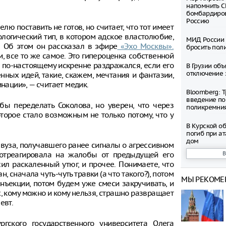
напомнить С
бомбардиров
Россию
ю поставить не готов, но считает, что тот имеет
ологический тип, в котором адское властолюбие,
МИД России 
. Об этом он рассказал в эфире
«Эхо Москвы».
бросить пол
, все то же самое. Это гипероценка собственной
н по-настоящему искренне раздражался, если его
В Грузии об
отключение 
нных идей, такие, скажем, мечтания и фантазии,
нации», — считает медик.
Bloomberg: 
введение по
 бы переделать Соколова, но уверен, что через
поликремни
торое стало возможным не только потому, что у
В Курской о
погиб при ат
дом
 вуза, получавшего ранее сигналы о агрессивном
е отреагировала на жалобы от предыдущей его
Эксперт Диа
ил раскаленный утюг, и прочее. Понимаете, что
популярных 
н, сначала чуть-чуть травки (а что такого?), потом
среди росси
МЫ РЕКОМЕ
нъекции, потом будем уже смеси закручивать, и
, кому можно и кому нельзя, страшно развращает
В России ра
бензина стан
евт.
и Евро-4
ргского государственного университета Олега