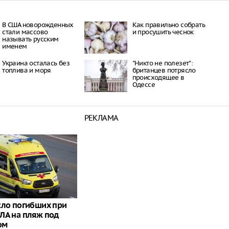
В США новорожденных
Как правильно собрать
стали массово
и просушить чеснок
называть русским
именем
Украина осталась без
"Никто не полезет":
топлива и моря
британцев потрясло
происходящее в
Одессе
РЕКЛАМА
сло погибших при
ЛА на пляж под
ом