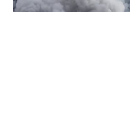
пожар / дым
На складском объекте Wildberries Владимирской обла
работники были выведены в безопасное место.
Читать полн