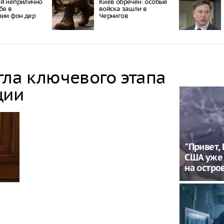
й неприлично
Киев обречён: особые
бя в
войска зашли в
вии фон дер
Чернигов
гла ключевого этапа
ции
"Привет,
США уже 
на остро